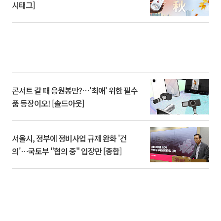
시태그]
콘서트 갈 때 응원봉만?⋯'최애' 위한 필수
품 등장이오! [솔드아웃]
서울시, 정부에 정비사업 규제 완화 '건
의'⋯국토부 "협의 중" 입장만 [종합]