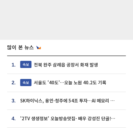
많이 본 뉴스
전북 완주 삼례읍 공장서 화재 발생
속보
1.
서울도 '40도'…오늘 노원 40.2도 기록
속보
2.
SK하이닉스, 용인·청주에 54조 투자…AI 메모리 생산기지 키운다
3.
'2TV 생생정보' 오늘방송맛집- 배우 강성진 단골! 쌀국수ㆍ푸팟퐁 커리 맛집 '블○○○'
4.