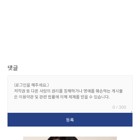
댓글
0 / 300