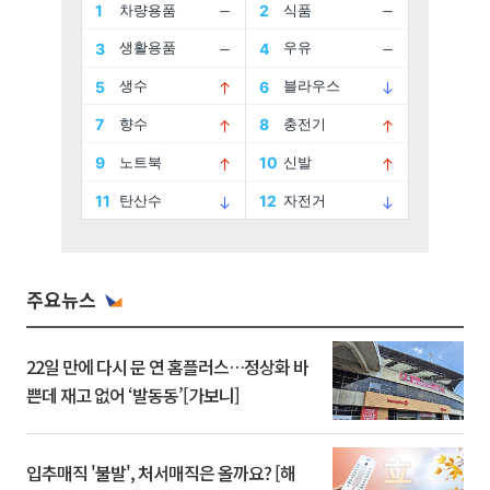
주요뉴스
22일 만에 다시 문 연 홈플러스…정상화 바
쁜데 재고 없어 ‘발동동’[가보니]
입추매직 '불발', 처서매직은 올까요? [해