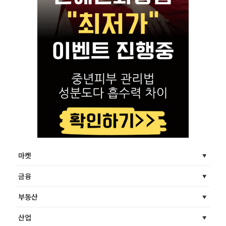
마켓
금융
부동산
산업