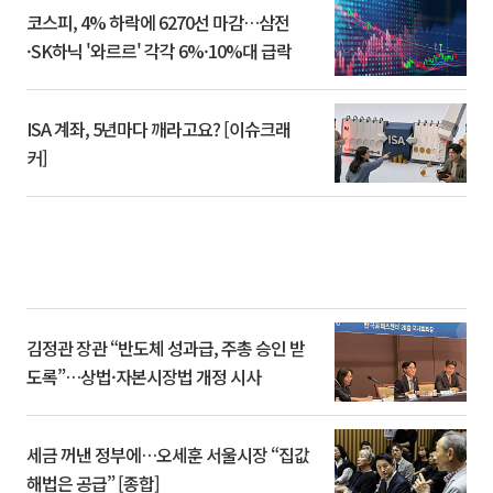
코스피, 4% 하락에 6270선 마감…삼전
·SK하닉 '와르르' 각각 6%·10%대 급락
ISA 계좌, 5년마다 깨라고요? [이슈크래
커]
김정관 장관 “반도체 성과급, 주총 승인 받
도록”…상법·자본시장법 개정 시사
세금 꺼낸 정부에…오세훈 서울시장 “집값
해법은 공급” [종합]