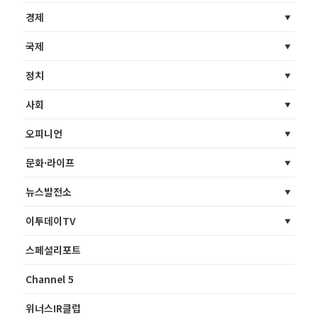
경제
국제
정치
사회
오피니언
문화·라이프
뉴스발전소
이투데이TV
스페셜리포트
Channel 5
위너스IR클럽