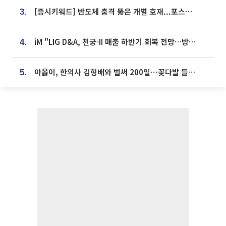
[증시키워드] 반도체 충격 뚫은 개별 호재...포스코퓨처엠·에코프로·한화솔루션 '눈길'
3.
iM "LIG D&A, 천궁-II 매출 하반기 회복 전망…방산 톱픽 유지"
4.
아옳이, 한의사 김형배와 벌써 200일⋯꽃다발 들고 "프러포즈 아냐"
5.