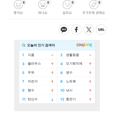
0
0
0
0
좋아요
화나요
슬퍼요
추가취재 원해요