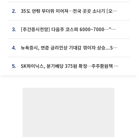
35도 안팎 무더위 이어져…전국 곳곳 소나기 [오늘 날씨]
2.
[주간증시전망] 다음주 코스피 6000~7000⋯“外人 수급은 정책이 변수”
3.
뉴욕증시, 연준 금리인상 기대감 꺾이자 상승...S&P500 사상 최고치 [종합]
4.
SK하이닉스, 분기배당 375원 확정…주주환원책 9월로 앞당겨 발표
5.