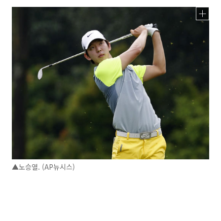
▲노승열. (AP뉴시스)