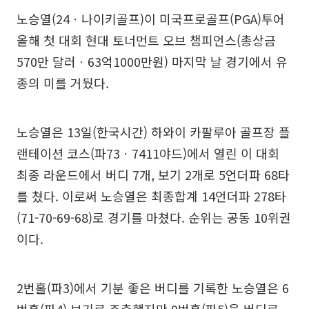
노승열(24ㆍ나이키골프)이 미국프로골프(PGA)투어
올해 첫 대회 현대 토너먼트 오브 챔피언스(총상금
570만 달러ㆍ63억1000만원) 마지막 날 경기에서 유
종의 미를 거뒀다.
노승열은 13일(한국시간) 하와이 카팔루아 골프장 플
랜테이션 코스(파73ㆍ7411야드)에서 열린 이 대회
최종 라운드에서 버디 7개, 보기 2개로 5언더파 68타
를 쳤다. 이로써 노승열은 최종합계 14언더파 278타
(71-70-69-68)로 경기를 마쳤다. 순위는 공동 10위권
이다.
2번홀(파3)에서 기분 좋은 버디를 기록한 노승열은 6
번홀(파4) 보기로 주춤했지만 9번홀(파5)을 버디로