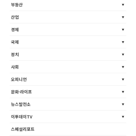
부동산
산업
경제
국제
정치
사회
오피니언
문화·라이프
뉴스발전소
이투데이TV
스페셜리포트