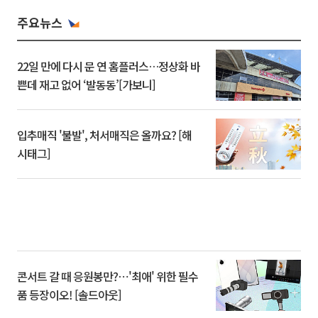
주요뉴스
22일 만에 다시 문 연 홈플러스…정상화 바
쁜데 재고 없어 ‘발동동’[가보니]
입추매직 '불발', 처서매직은 올까요? [해
시태그]
콘서트 갈 때 응원봉만?⋯'최애' 위한 필수
품 등장이오! [솔드아웃]