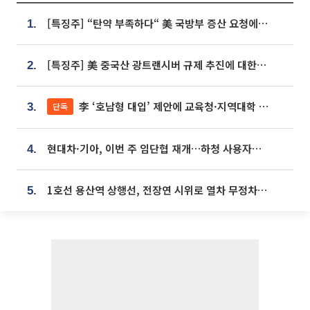
[특징주] “탄약 부족하다“ 美 국방부 증산 요청에⋯국내 방산주 급등세
1.
[특징주] 美 중국산 광트랜시버 규제 추진에 대한광통신 등 광통신株 강세
2.
李 ‘호남형 대입’ 제안에 교육청·지역대학 서·논술형 입시 연계 '착수'
단독
3.
현대차·기아, 이번 주 임단협 재개…하청 사용자성 재심도 ‘변수’
4.
1호선 용산역 상행선, 전장연 시위로 열차 무정차 운행
5.