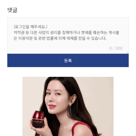
댓글
0 / 300