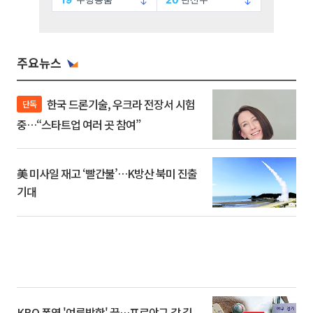
주요뉴스
한국 드론기술, 우크라 전장서 시험
단독
중…“스타트업 여러 곳 참여”
美 미사일 재고 ‘빨간불’…K방산 북미 진출
기대
KBO 폭염 '여름방학' 끝…프로야구 갈 길