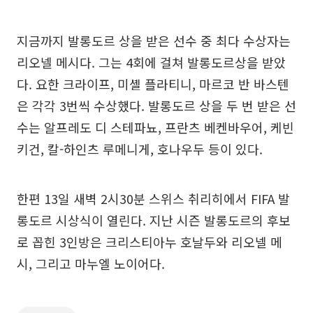
지금까지 발롱도르 상을 받은 선수 중 최다 수상자는
리오넬 메시다. 그는 4회에 걸쳐 발롱도르상을 받았
다. 요한 크라이프, 미셸 플라티니, 마르코 반 바스텐
은 각각 3번씩 수상했다. 발롱도르 상을 두 번 받은 선
수는 알프레도 디 스테파뇨, 프란츠 베켄바우어, 케빈
키건, 칼-하인츠 루메니게, 호나우두 등이 있다.
한편 13일 새벽 2시30분 스위스 취리히에서 FIFA 발
롱도르 시상식이 열린다. 지난 시즌 발롱도르의 후보
로 꼽힌 3인방은 크리스티아누 호날두와 리오넬 메
시, 그리고 마누엘 노이어다.