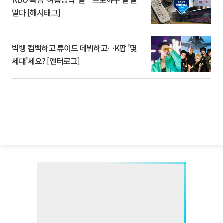
멀다 [해시태그]
빅뱅 컴백하고 튜이드 데뷔하고⋯K팝 '몇
세대'세요? [엔터로그]