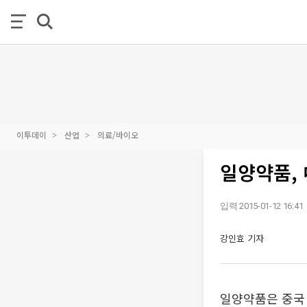
이투데이
산업
의료/바이오
일양약품, 
입력 2015-01-12 16:41
강인효 기자
일양약품은 중국 