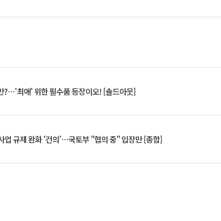
?⋯'최애' 위한 필수품 등장이오! [솔드아웃]
업 규제 완화 '건의'⋯국토부 "협의 중" 입장만 [종합]