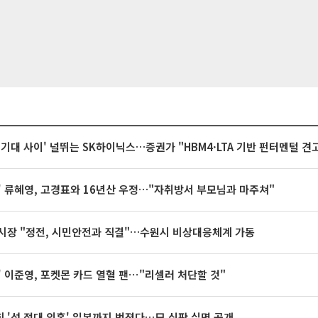
 기대 사이' 널뛰는 SK하이닉스…증권가 "HBM4·LTA 기반 펀터멘털 견
' 류혜영, 고경표와 16년산 우정…"자취방서 부모님과 마주쳐"
시장 "정전, 시민안전과 직결"…수원시 비상대응체계 가동
' 이준영, 포켓몬 카드 열혈 팬⋯"리셀러 처단할 것"
 '성 접대 의혹' 일본까지 번졌다…日 심판 실명 공개