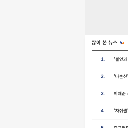
많이 본 뉴스
'불안과
1.
'나혼산
2.
이재준 
3.
'차쥐뿔
4.
축구협회
5.