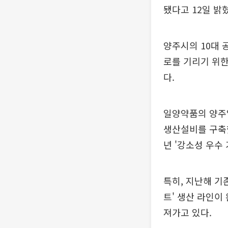
됐다고 12일 밝
양주시의 10대 공
로를 기리기 위한
다.
일양약품의 양주
생산설비를 구축했
년 '강소성 우수
특히, 지난해 기
트' 생산 라인이
져가고 있다.