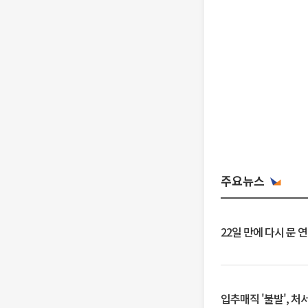
주요뉴스
22일 만에 다시 문 
입추매직 '불발', 처