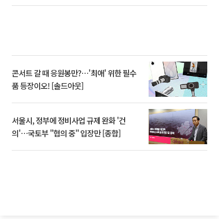
콘서트 갈 때 응원봉만?⋯'최애' 위한 필수
품 등장이오! [솔드아웃]
서울시, 정부에 정비사업 규제 완화 '건
의'⋯국토부 "협의 중" 입장만 [종합]