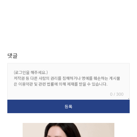
댓글
0 / 300