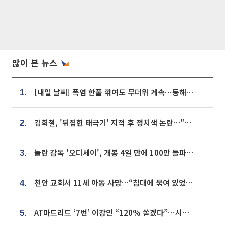
많이 본 뉴스
[내일 날씨] 폭염 한풀 꺾여도 무더위 계속⋯동해안 이틀 연속 비
1.
김희철, '뒤집힌 태극기' 지적 후 정치색 논란…"좌우 떠나 우리나라 국기"
2.
놀란 감독 '오디세이', 개봉 4일 만에 100만 돌파⋯'왕사남' 보다 빠르다
3.
천안 교회서 11세 아동 사망…“침대에 묶여 있었다” 진술 확보
4.
AT마드리드 ‘7번’ 이강인 “120% 쏟겠다”⋯시메오네 감독 “필요한 선수”
5.