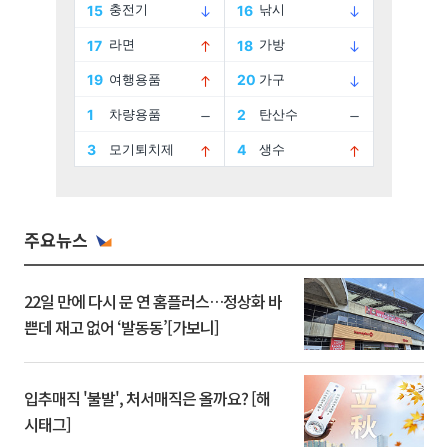
주요뉴스
22일 만에 다시 문 연 홈플러스…정상화 바
쁜데 재고 없어 ‘발동동’[가보니]
입추매직 '불발', 처서매직은 올까요? [해
시태그]