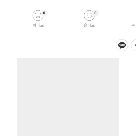
0
0
화나요
슬퍼요
추