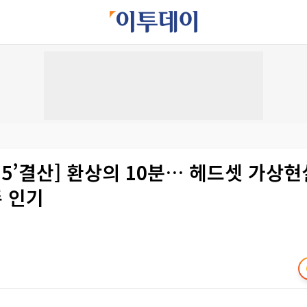
2015’결산] 환상의 10분… 헤드셋 가상현
존 인기