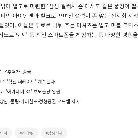
밖에 별도로 마련한 ‘삼성 갤럭시 존’에서도 같은 풍경이 펼
터인 아이언맨과 헐크로 꾸며진 갤럭시 존 앞은 전시회 시
었다. 이들은 무료로 나눠 주는 티셔츠를 입고 마블 코믹
럭시노트 엣지’ 등 최신 스마트폰을 체험하는 등 다양한 경험을
…‘추격자’ 중국
LG ‘혁신 퍼레이드’ 계속된다
만에 '아이나비 X1' 초도물량 완판
예상안, 풀링·거래한도·정형증권 로드맵 제시
갤럭시
#기어VR
#삼성전자