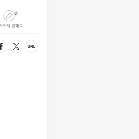
0
가취재 원해요