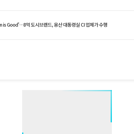
an is Good'…8억 도시브랜드, 용산 대통령실 CI 업체가 수행