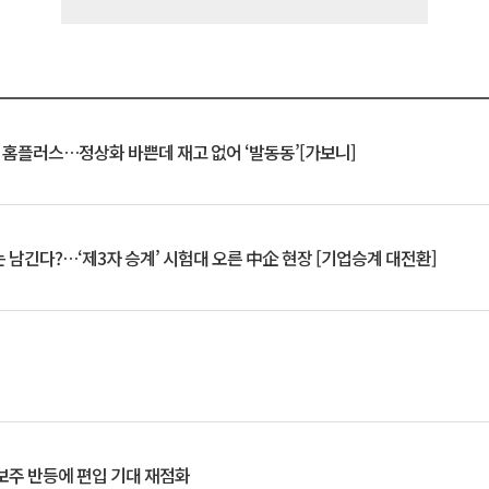
연 홈플러스…정상화 바쁜데 재고 없어 ‘발동동’[가보니]
 남긴다?…‘제3자 승계’ 시험대 오른 中企 현장 [기업승계 대전환]
후보주 반등에 편입 기대 재점화