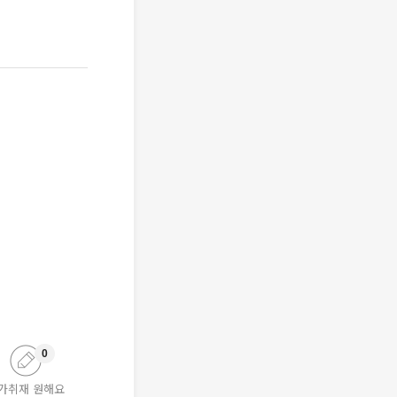
0
가취재 원해요