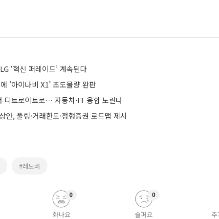
LG ‘혁신 퍼레이드’ 계속된다
만에 '아이나비 X1' 초도물량 완판
서 디트로이트로… 자동차·IT 융합 노린다
예상안, 풀링·거래한도·정형증권 로드맵 제시
#레노버
0
0
화나요
슬퍼요
추