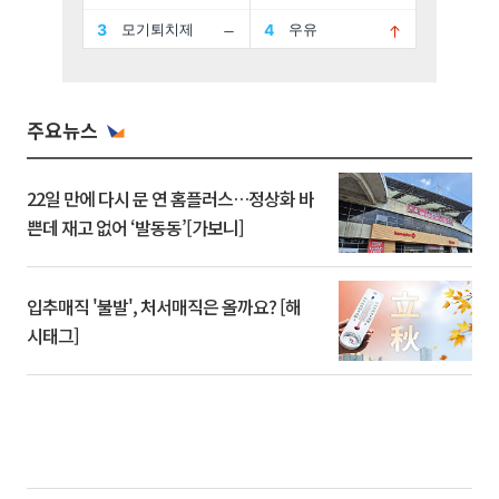
주요뉴스
22일 만에 다시 문 연 홈플러스…정상화 바
쁜데 재고 없어 ‘발동동’[가보니]
입추매직 '불발', 처서매직은 올까요? [해
시태그]