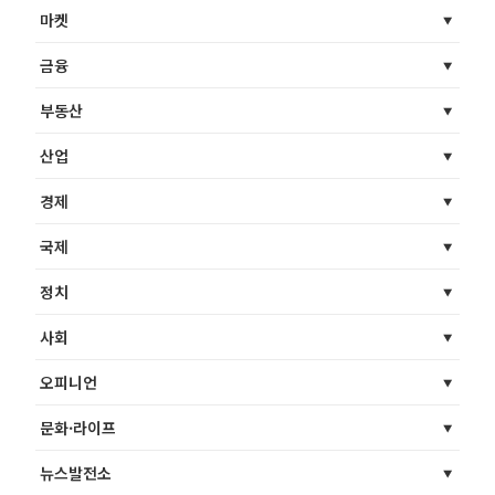
마켓
금융
부동산
산업
경제
국제
정치
사회
오피니언
문화·라이프
뉴스발전소