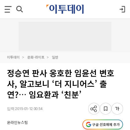
이투데이
문화·라이프
일반
정승연 판사 옹호한 임윤선 변호
사, 알고보니 ‘더 지니어스’ 출
연?… 임요환과 ‘친분’
입력 2015-01-12 00:54
온라인뉴스팀
구글 선호매체 추가