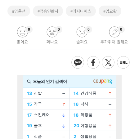
#임윤선
#정승연판사
#더지니어스
#임요환
0
0
0
0
좋아요
화나요
슬퍼요
추가취재 원해요