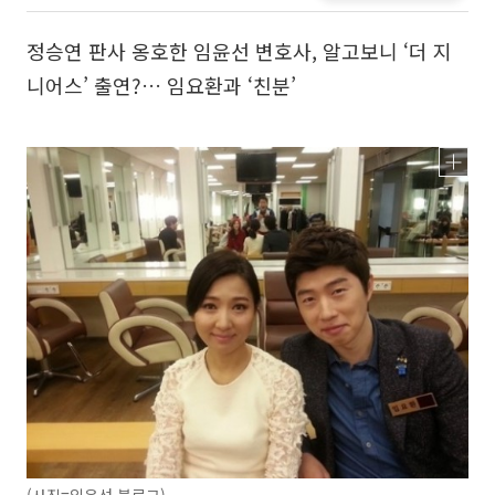
정승연 판사 옹호한 임윤선 변호사, 알고보니 ‘더 지
니어스’ 출연?… 임요환과 ‘친분’