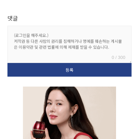
댓글
0 / 300