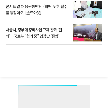
콘서트 갈 때 응원봉만?⋯'최애' 위한 필수
품 등장이오! [솔드아웃]
서울시, 정부에 정비사업 규제 완화 '건
의'⋯국토부 "협의 중" 입장만 [종합]