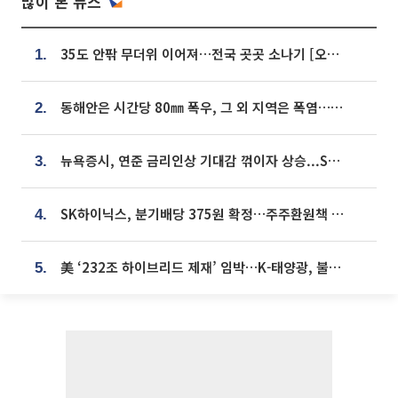
많이 본 뉴스
35도 안팎 무더위 이어져…전국 곳곳 소나기 [오늘 날씨]
1.
동해안은 시간당 80㎜ 폭우, 그 외 지역은 폭염…‘극과 극 날씨’
2.
뉴욕증시, 연준 금리인상 기대감 꺾이자 상승...S&P500 사상 최고치 [종합]
3.
SK하이닉스, 분기배당 375원 확정…주주환원책 9월로 앞당겨 발표
4.
美 ‘232조 하이브리드 제재’ 임박…K-태양광, 불확실성 털고 날개 다나
5.