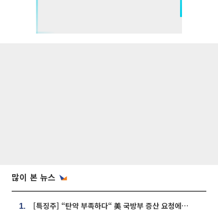
많이 본 뉴스
[특징주] “탄약 부족하다“ 美 국방부 증산 요청에⋯국내 방산주 급등세
1.