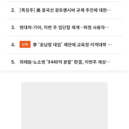
[특징주] 美 중국산 광트랜시버 규제 추진에 대한광통신 등 광통신株 강세
2.
현대차·기아, 이번 주 임단협 재개…하청 사용자성 재심도 ‘변수’
3.
李 ‘호남형 대입’ 제안에 교육청·지역대학 서·논술형 입시 연계 '착수'
단독
4.
최태원·노소영 '9440억 분할' 판결, 이번주 재상고 여부 주목
5.