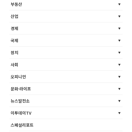
부동산
산업
경제
국제
정치
사회
오피니언
문화·라이프
뉴스발전소
이투데이TV
스페셜리포트