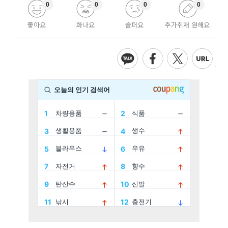
0
0
0
0
좋아요
화나요
슬퍼요
추가취재 원해요