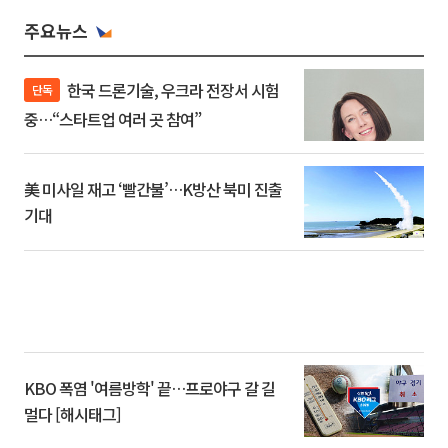
주요뉴스
한국 드론기술, 우크라 전장서 시험
단독
중…“스타트업 여러 곳 참여”
美 미사일 재고 ‘빨간불’…K방산 북미 진출
기대
KBO 폭염 '여름방학' 끝…프로야구 갈 길
멀다 [해시태그]