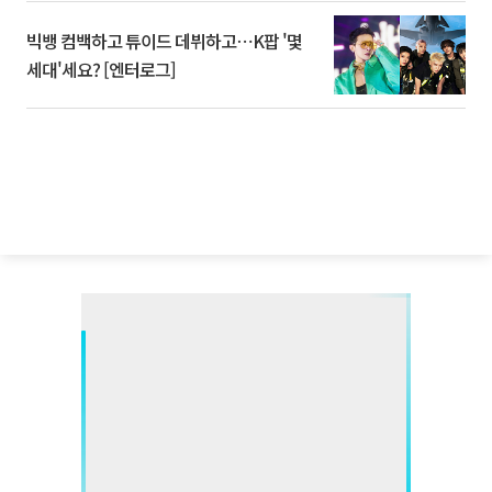
빅뱅 컴백하고 튜이드 데뷔하고⋯K팝 '몇
세대'세요? [엔터로그]