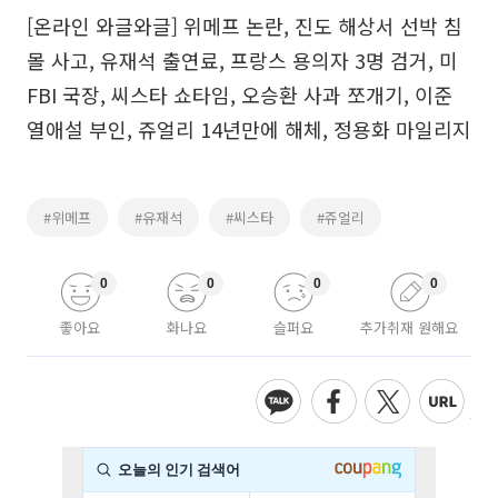
[온라인 와글와글] 위메프 논란, 진도 해상서 선박 침
몰 사고, 유재석 출연료, 프랑스 용의자 3명 검거, 미
FBI 국장, 씨스타 쇼타임, 오승환 사과 쪼개기, 이준
열애설 부인, 쥬얼리 14년만에 해체, 정용화 마일리지
#위메프
#유재석
#씨스타
#쥬얼리
0
0
0
0
좋아요
화나요
슬퍼요
추가취재 원해요