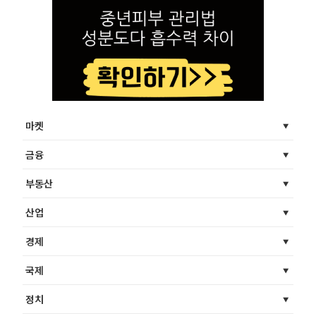
마켓
금융
부동산
산업
경제
국제
정치