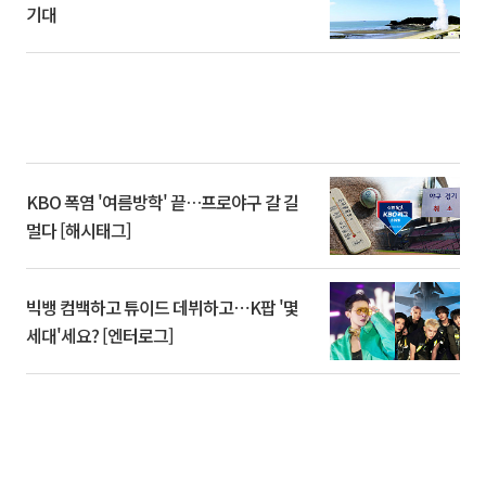
기대
KBO 폭염 '여름방학' 끝…프로야구 갈 길
멀다 [해시태그]
빅뱅 컴백하고 튜이드 데뷔하고⋯K팝 '몇
세대'세요? [엔터로그]