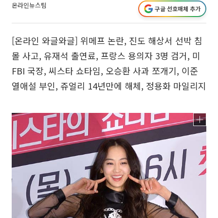
온라인뉴스팀
구글 선호매체 추가
[온라인 와글와글] 위메프 논란, 진도 해상서 선박 침
몰 사고, 유재석 출연료, 프랑스 용의자 3명 검거, 미
FBI 국장, 씨스타 쇼타임, 오승환 사과 쪼개기, 이준
열애설 부인, 쥬얼리 14년만에 해체, 정용화 마일리지