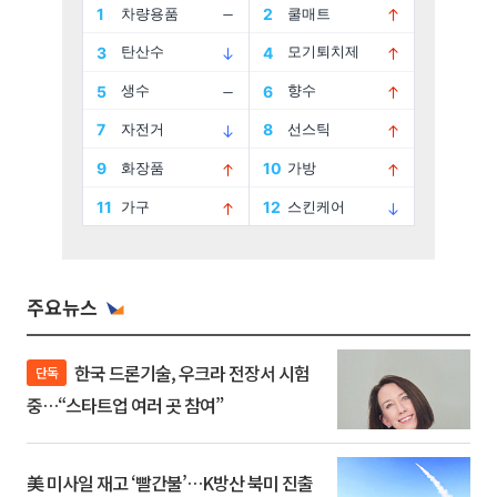
주요뉴스
한국 드론기술, 우크라 전장서 시험
단독
중…“스타트업 여러 곳 참여”
美 미사일 재고 ‘빨간불’…K방산 북미 진출