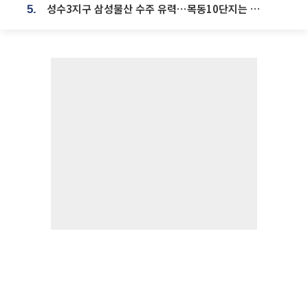
성수3지구 삼성물산 수주 유력⋯목동10단지는 현대건설 단독 응찰
5.