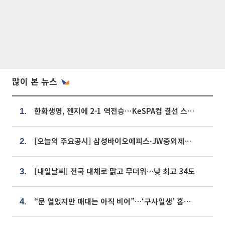
많이 본 뉴스
한화생명, 젠지에 2-1 역전승⋯KeSPA컵 결선 스테이지 2 직행
1.
[오늘의 주요공시] 삼성바이오에피스·JW중외제약·한미반도체·SK바이오사이언스 등
2.
[내일날씨] 전국 대체로 맑고 무더위…낮 최고 34도
3.
“문 열었지만 매대는 아직 비어”…‘구사일생’ 홈플러스, 정상화 시험대[르포]
4.