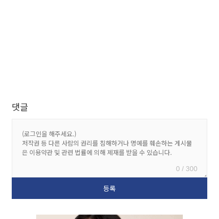
댓글
0 / 300