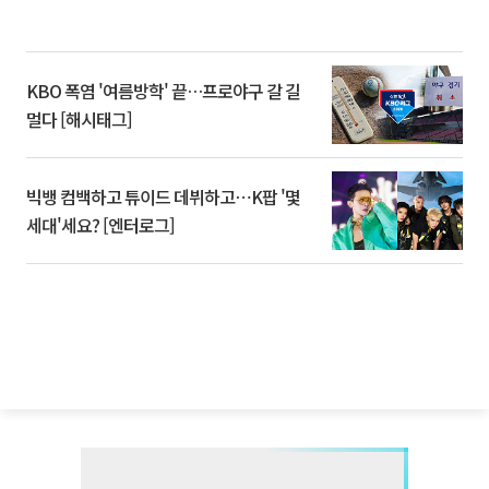
KBO 폭염 '여름방학' 끝…프로야구 갈 길
멀다 [해시태그]
빅뱅 컴백하고 튜이드 데뷔하고⋯K팝 '몇
세대'세요? [엔터로그]