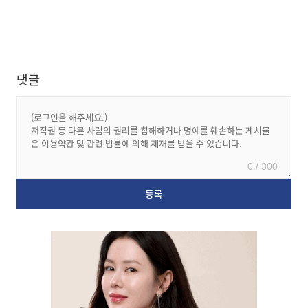
댓글
0 / 300