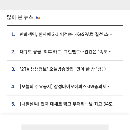
많이 본 뉴스
한화생명, 젠지에 2-1 역전승⋯KeSPA컵 결선 스테이지 2 직행
1.
대규모 공급 ‘최후 카드’ 그린벨트⋯관건은 ‘속도’ [주택공급 승부수의 조건]
2.
'2TV 생생정보' 오늘방송맛집- 민어 한 상 '청○○○' vs 전복 한 상 '명○'
3.
[오늘의 주요공시] 삼성바이오에피스·JW중외제약·한미반도체·SK바이오사이언스 등
4.
[내일날씨] 전국 대체로 맑고 무더위…낮 최고 34도
5.