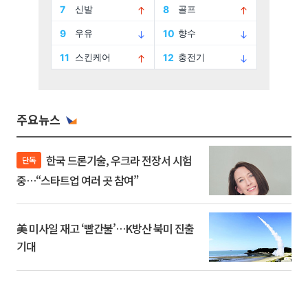
주요뉴스
한국 드론기술, 우크라 전장서 시험
단독
중…“스타트업 여러 곳 참여”
美 미사일 재고 ‘빨간불’…K방산 북미 진출
기대