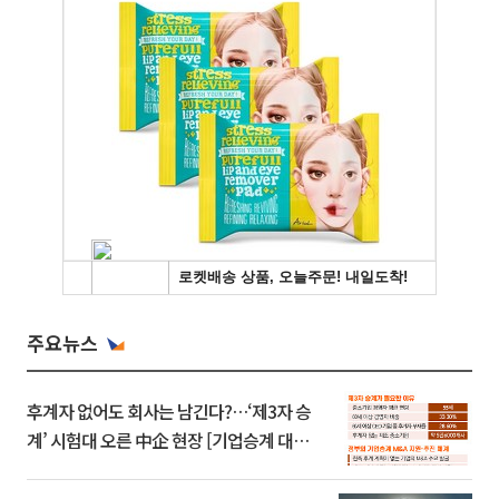
주요뉴스
후계자 없어도 회사는 남긴다?…‘제3자 승
계’ 시험대 오른 中企 현장 [기업승계 대전
환]