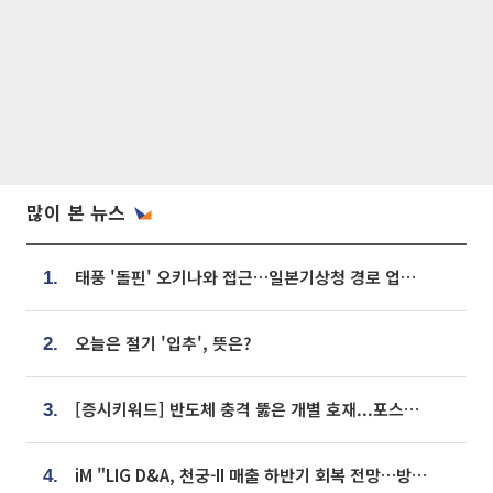
많이 본 뉴스
태풍 '돌핀' 오키나와 접근…일본기상청 경로 업데이트
1.
오늘은 절기 '입추', 뜻은?
2.
[증시키워드] 반도체 충격 뚫은 개별 호재...포스코퓨처엠·에코프로·한화솔루션 '눈길'
3.
iM "LIG D&A, 천궁-II 매출 하반기 회복 전망…방산 톱픽 유지"
4.