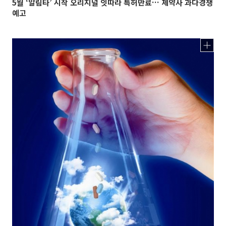
5월 ‘알림타’ 시작 오리지널 잇따라 특허만료… 제약사 과다경쟁
예고