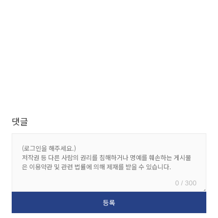
댓글
0 / 300