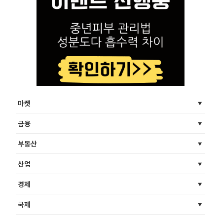
마켓
금융
부동산
산업
경제
국제