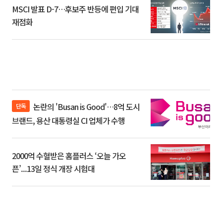
MSCI 발표 D-7…후보주 반등에 편입 기대
재점화
논란의 'Busan is Good'…8억 도시
단독
브랜드, 용산 대통령실 CI 업체가 수행
2000억 수혈받은 홈플러스 ‘오늘 가오
픈’...13일 정식 개장 시험대