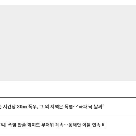
 시간당 80㎜ 폭우, 그 외 지역은 폭염…‘극과 극 날씨’
날씨] 폭염 한풀 꺾여도 무더위 계속⋯동해안 이틀 연속 비