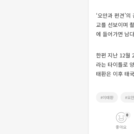
‘오만과 편견’의
교를 선보이며 촬
에 들어가면 남다
한편 지난 12월 27
라는 타이틀로 양
태환은 이후 태국
#이태환
#오
0
좋아요