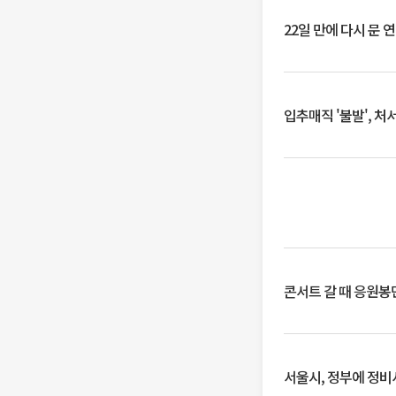
22일 만에 다시 문 
입추매직 '불발', 처
콘서트 갈 때 응원봉만
서울시, 정부에 정비사