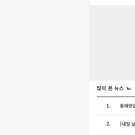
많이 본 뉴스
동해안은
1.
[내일 
2.