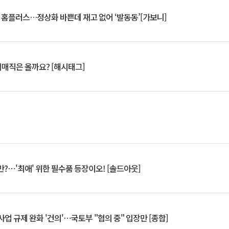
연 홈플러스…정상화 바쁜데 재고 없어 ‘발동동’[가보니]
서매직은 올까요? [해시태그]
?⋯'최애' 위한 필수품 등장이오! [솔드아웃]
업 규제 완화 '건의'⋯국토부 "협의 중" 입장만 [종합]