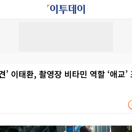
견’ 이태환, 촬영장 비타민 역할 ‘애교’