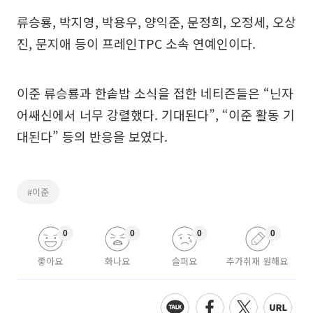
류승룡, 박지영, 박용우, 양익준, 문정희, 오정세, 오상
진, 문지애 등이 프레인TPC 소속 연예인이다.
이준 류승룡과 한솥밥 소식을 접한 네티즌들은 “닌자
어쌔신에서 너무 강렬했다. 기대된다”, “이준 활동 기
대된다” 등의 반응을 보였다.
#이준
0
0
0
0
좋아요
화나요
슬퍼요
추가취재 원해요