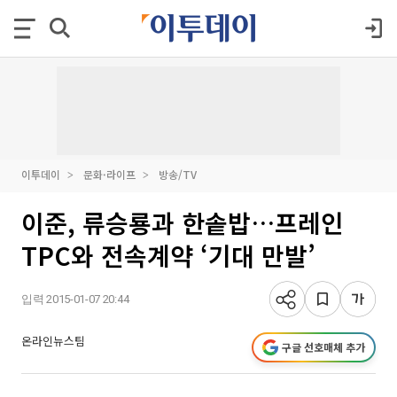
이투데이
문화·라이프
방송/TV
이준, 류승룡과 한솥밥…프레인
TPC와 전속계약 ‘기대 만발’
입력 2015-01-07 20:44
온라인뉴스팀
구글 선호매체 추가