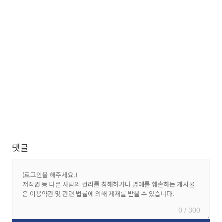
댓글
0 / 300