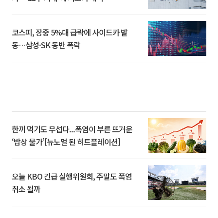
코스피, 장중 5%대 급락에 사이드카 발
동…삼성·SK 동반 폭락
한끼 먹기도 무섭다...폭염이 부른 뜨거운
‘밥상 물가’[뉴노멀 된 히트플레이션]
오늘 KBO 긴급 실행위원회, 주말도 폭염
취소 될까