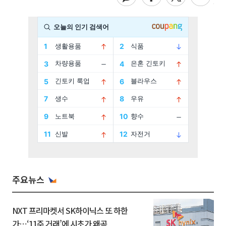
주요뉴스
NXT 프리마켓서 SK하이닉스 또 하한
가⋯‘11주 거래’에 시초가 왜곡