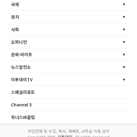
국제
정치
사회
오피니언
문화·라이프
뉴스발전소
이투데이TV
스페셜리포트
Channel 5
위너스IR클럽
무단전재 및 수집, 복사, 재배포, AI학습 이용 금지
Copyright 2006.
이투데이
. All rights reserved