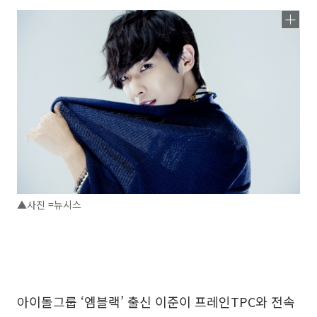
▲사진 =뉴시스
아이돌그룹 ‘엠블랙’ 출신 이준이 프레인TPC와 전속