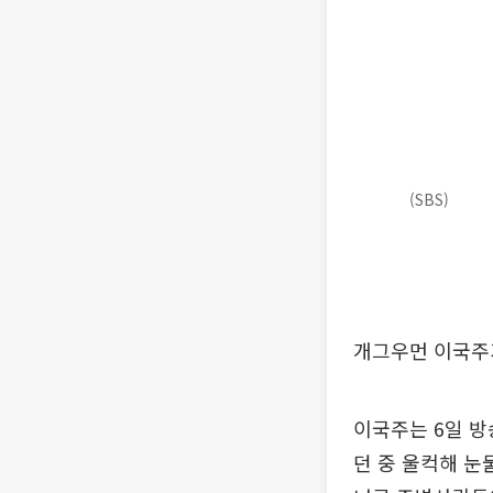
(SBS)
개그우먼 이국주
이국주는 6일 방
던 중 울컥해 눈