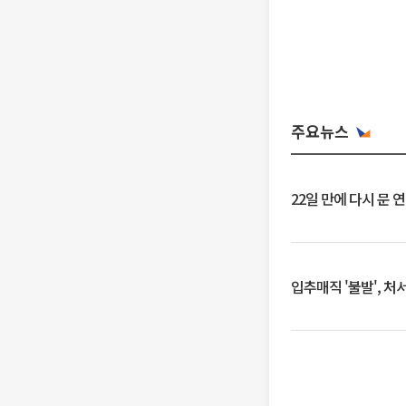
주요뉴스
22일 만에 다시 문 
입추매직 '불발', 처