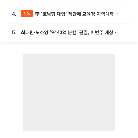
李 ‘호남형 대입’ 제안에 교육청·지역대학 서·논술형 입시 연계 '착수'
단독
4.
최태원·노소영 '9440억 분할' 판결, 이번주 재상고 여부 주목
5.