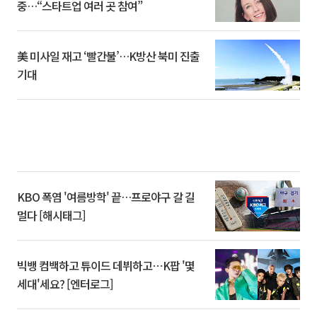
중…“스타트업 여러 곳 참여”
美 미사일 재고 ‘빨간불’…K방산 북미 진출
기대
KBO 폭염 '여름방학' 끝…프로야구 갈 길
멀다 [해시태그]
빅뱅 컴백하고 튜이드 데뷔하고⋯K팝 '몇
세대'세요? [엔터로그]