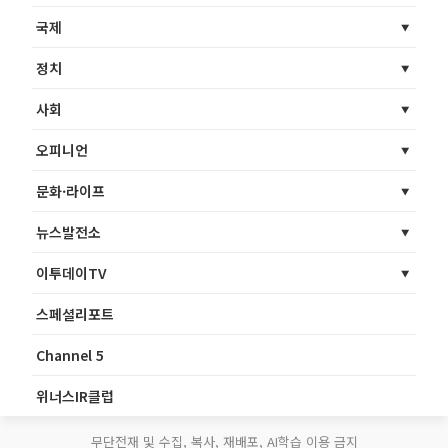
국제
정치
사회
오피니언
문화·라이프
뉴스발전소
이투데이TV
스페셜리포트
Channel 5
위너스IR클럽
무단전재 및 수집, 복사, 재배포, AI학습 이용 금지