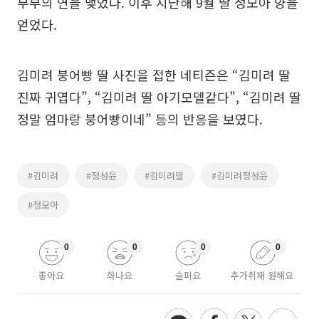
부부의 연을 맺었다. 이후 지난해 9월 딸 정모아 양을
얻었다.
김미려 붕어빵 딸 사진을 접한 네티즌은 “김미려 딸
진짜 귀엽다”, “김미려 딸 아기모델같다”, “김미려 딸
정말 엄마랑 붕어빵이네” 등의 반응을 보였다.
#김미려
#정성윤
#김미려딸
#김미려정성윤
#정모아
0
0
0
0
좋아요
화나요
슬퍼요
추가취재 원해요