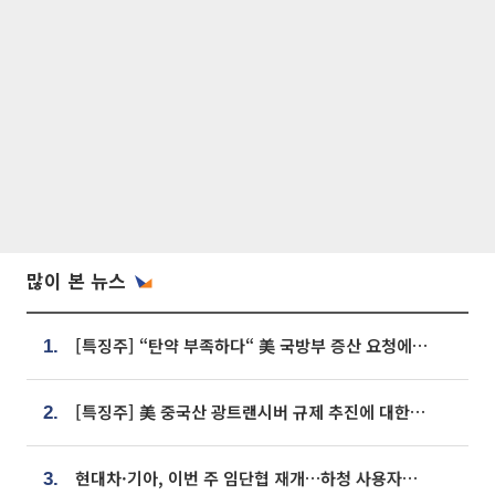
많이 본 뉴스
[특징주] “탄약 부족하다“ 美 국방부 증산 요청에⋯국내 방산주 급등세
1.
[특징주] 美 중국산 광트랜시버 규제 추진에 대한광통신 등 광통신株 강세
2.
현대차·기아, 이번 주 임단협 재개…하청 사용자성 재심도 ‘변수’
3.