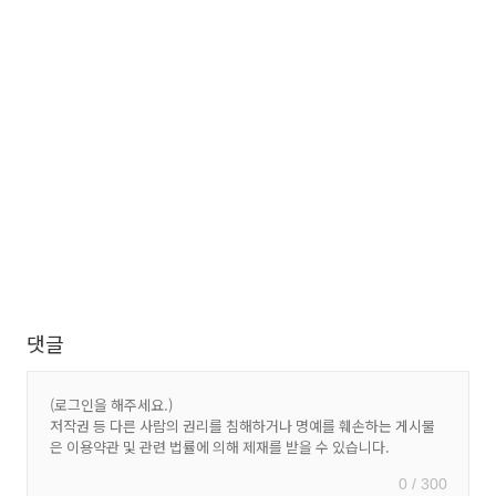
댓글
0 / 300