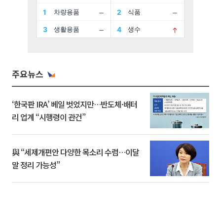
주요뉴스
‘한국판 IRA’ 베일 벗었지만…반도체·배터
리 업계 “시행령이 관건”
與 “세제개편안 다양한 목소리 수렴…이달
말 정리 가능성”