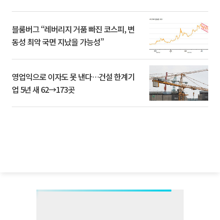
블룸버그 “레버리지 거품 빠진 코스피, 변
동성 최악 국면 지났을 가능성”
영업익으로 이자도 못 낸다…건설 한계기
업 5년 새 62→173곳