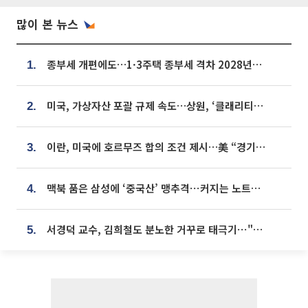
많이 본 뉴스
종부세 개편에도…1·3주택 종부세 격차 2028년부터 확대
1.
미국, 가상자산 포괄 규제 속도…상원, ‘클래리티법’ 9월 절차투표 추진
2.
이란, 미국에 호르무즈 합의 조건 제시…美 “경기 아직 안 끝나” [종합]
3.
맥북 품은 삼성에 ‘중국산’ 맹추격⋯커지는 노트북 OLED 시장
4.
서경덕 교수, 김희철도 분노한 거꾸로 태극기⋯"엉터리는 아냐, 아쉬울 뿐"
5.