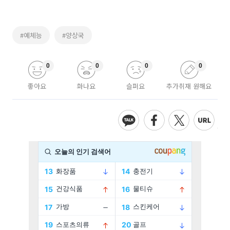
#예체능
#양상국
0
0
0
0
좋아요
화나요
슬퍼요
추가취재 원해요