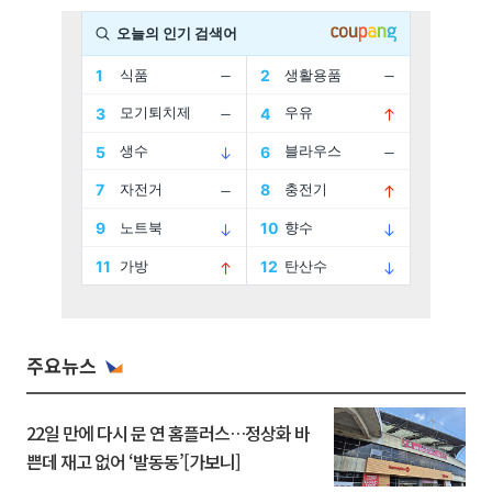
주요뉴스
22일 만에 다시 문 연 홈플러스…정상화 바
쁜데 재고 없어 ‘발동동’[가보니]