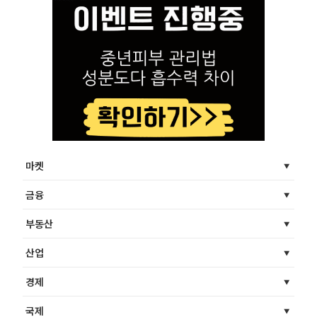
마켓
금융
부동산
산업
경제
국제