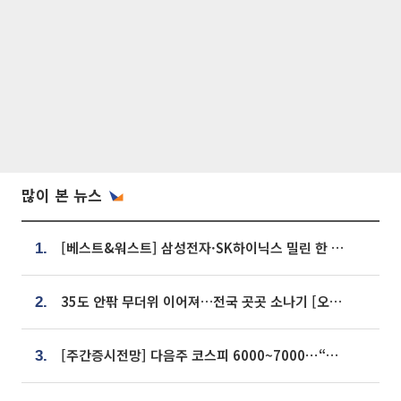
많이 본 뉴스
[베스트&워스트] 삼성전자·SK하이닉스 밀린 한 주…상상인증권은 85% 급등
1.
35도 안팎 무더위 이어져…전국 곳곳 소나기 [오늘 날씨]
2.
[주간증시전망] 다음주 코스피 6000~7000⋯“外人 수급은 정책이 변수”
3.