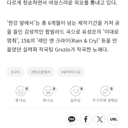
다르게 청순하면서 여성스러운 외모를 뽐내고 있다.
'한강 앞에서'는 총 6개월이 넘는 제작기간을 거쳐 공
을 들인 감성적인 팝발라드 곡으로 유성은의 '이대로
멈춰', 15&의 '레인 앤 크라이(Rain & Cry)' 등을 만
들었던 실력파 작곡팀 Gruzio가 작곡한 노래다.
#나비
#한강앞에서
#뮤직비디오
0
0
0
0
좋아요
화나요
슬퍼요
추가취재 원해요