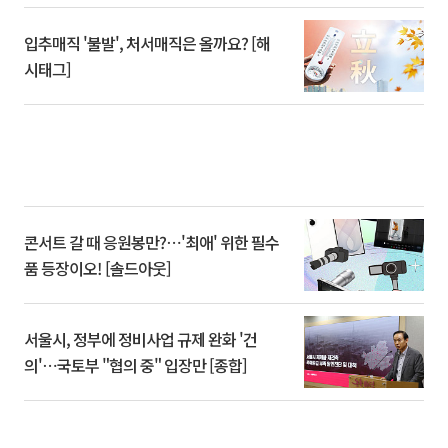
입추매직 '불발', 처서매직은 올까요? [해
시태그]
콘서트 갈 때 응원봉만?⋯'최애' 위한 필수
품 등장이오! [솔드아웃]
서울시, 정부에 정비사업 규제 완화 '건
의'⋯국토부 "협의 중" 입장만 [종합]