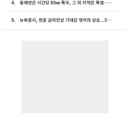
동해안은 시간당 80㎜ 폭우, 그 외 지역은 폭염…‘극과 극 날씨’
4.
뉴욕증시, 연준 금리인상 기대감 꺾이자 상승...S&P500 사상 최고치 [종합]
5.