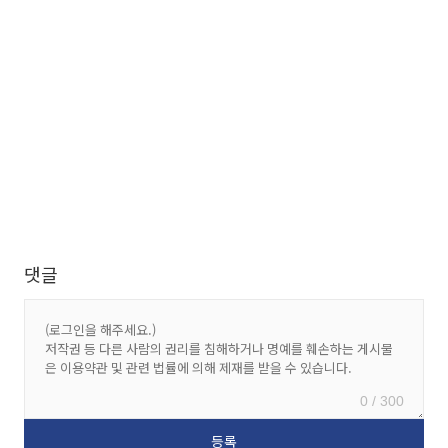
댓글
0 / 300