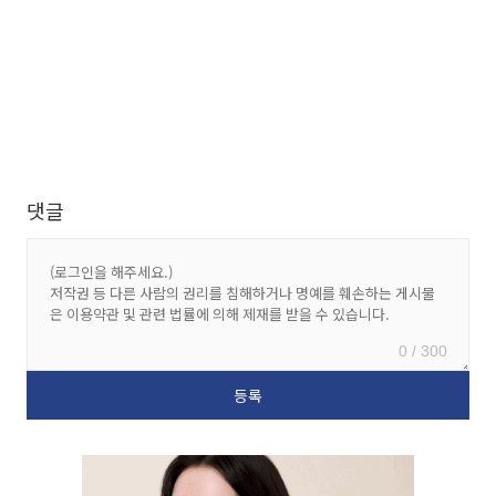
댓글
0 / 300