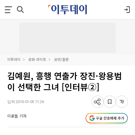
이투데이
문화·라이프
공연/출판
김예원, 흥행 연출가 장진·왕용범
이 선택한 그녀 [인터뷰②]
입력 2015-01-05 11:26
이꽃들 기자
구글 선호매체 추가