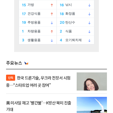
주요뉴스
한국 드론기술, 우크라 전장서 시험
단독
중…“스타트업 여러 곳 참여”
美 미사일 재고 ‘빨간불’…K방산 북미 진출
기대