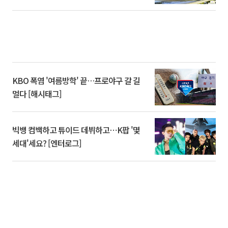
KBO 폭염 '여름방학' 끝…프로야구 갈 길
멀다 [해시태그]
빅뱅 컴백하고 튜이드 데뷔하고⋯K팝 '몇
세대'세요? [엔터로그]