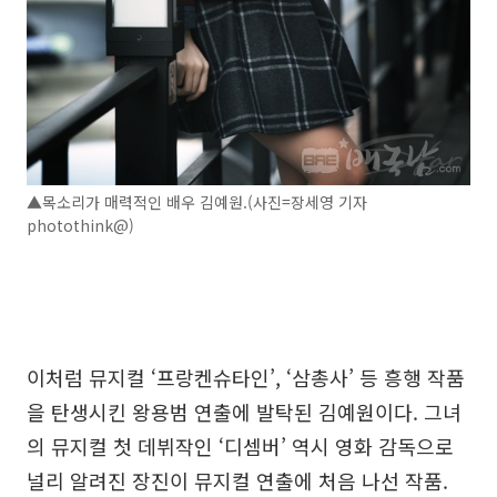
▲목소리가 매력적인 배우 김예원.(사진=장세영 기자
photothink@)
이처럼 뮤지컬 ‘프랑켄슈타인’, ‘삼총사’ 등 흥행 작품
을 탄생시킨 왕용범 연출에 발탁된 김예원이다. 그녀
의 뮤지컬 첫 데뷔작인 ‘디셈버’ 역시 영화 감독으로
널리 알려진 장진이 뮤지컬 연출에 처음 나선 작품.