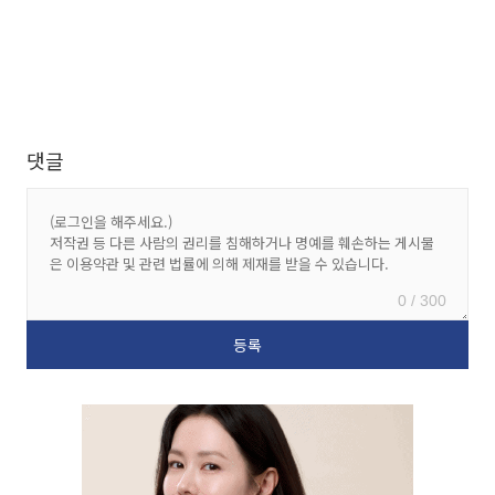
댓글
0 / 300