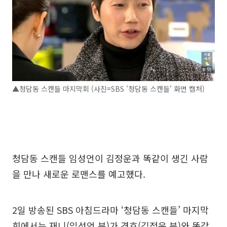
▲청담동 스캔들 마지막회 (사진=SBS '청담동 스캔들' 화면 캡처)
청담동 스캔들 임성언이 김정운과 똑같이 생긴 사람
을 만나 새로운 로맨스를 예고했다.
2일 방송된 SBS 아침드라마 ‘청담동 스캔들’ 마지막
회에서는 재니(임성언 분)가 경호(김정운 분)와 똑같