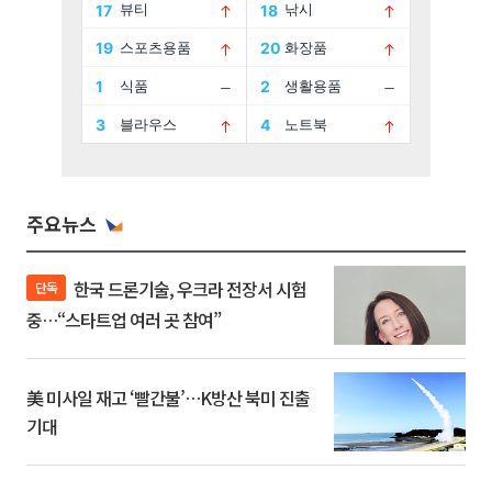
주요뉴스
한국 드론기술, 우크라 전장서 시험
단독
중…“스타트업 여러 곳 참여”
美 미사일 재고 ‘빨간불’…K방산 북미 진출
기대