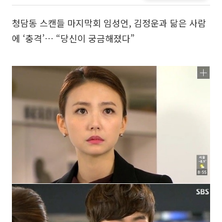
청담동 스캔들 마지막회 임성언, 김정운과 닮은 사람
에 ‘충격’… “당신이 궁금해졌다”