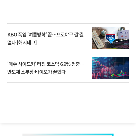
KBO 폭염 '여름방학' 끝…프로야구 갈 길
멀다 [해시태그]
'매수 사이드카' 터진 코스닥 6.9% 껑충…
반도체 소부장·바이오가 끌었다