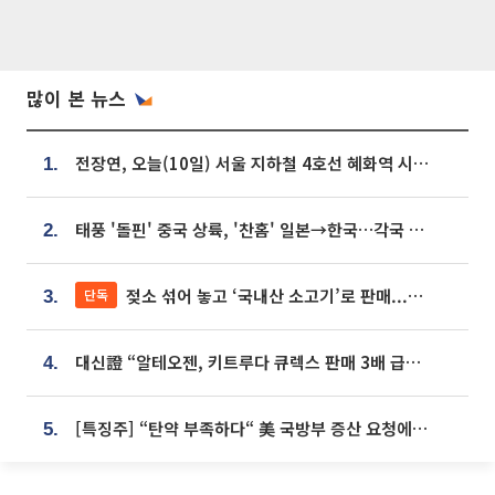
많이 본 뉴스
전장연, 오늘(10일) 서울 지하철 4호선 혜화역 시위…1호선 용산역 무정차
1.
태풍 '돌핀' 중국 상륙, '찬홈' 일본→한국…각국 기상청 예상 경로는?
2.
젖소 섞어 놓고 ‘국내산 소고기’로 판매...홈쇼핑 표기, 현실과 괴리 어쩌나
단독
3.
대신證 “알테오젠, 키트루다 큐렉스 판매 3배 급증…목표가 41만원 상향”
4.
[특징주] “탄약 부족하다“ 美 국방부 증산 요청에⋯국내 방산주 급등세
5.