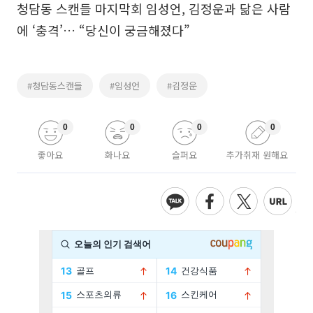
청담동 스캔들 마지막회 임성언, 김정운과 닮은 사람
에 ‘충격’… “당신이 궁금해졌다”
#청담동스캔들
#임성언
#김정운
0
0
0
0
좋아요
화나요
슬퍼요
추가취재 원해요