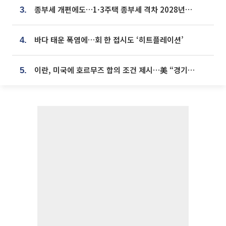
종부세 개편에도…1·3주택 종부세 격차 2028년부터 확대
3.
바다 태운 폭염에…회 한 접시도 ‘히트플레이션’
4.
이란, 미국에 호르무즈 합의 조건 제시…美 “경기 아직 안 끝나” [종합]
5.