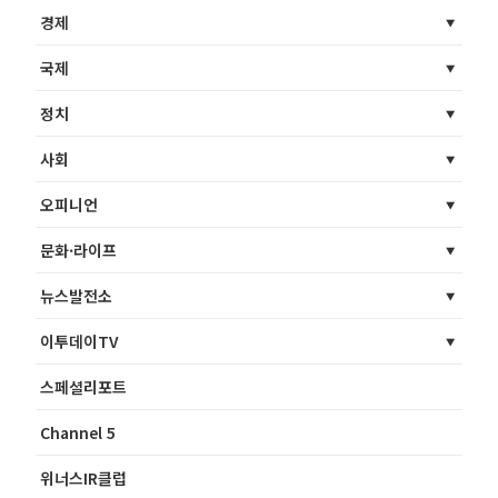
경제
국제
정치
사회
오피니언
문화·라이프
뉴스발전소
이투데이TV
스페셜리포트
Channel 5
위너스IR클럽