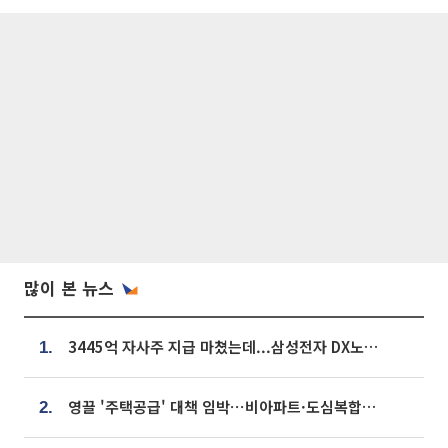
많이 본 뉴스
3445억 자사주 지급 마쳤는데...삼성전자 DX노조, 뒤늦은 '떼쓰기 집회'
1.
영끌 '주택공급' 대책 임박⋯비아파트·도심복합까지 총동원
2.