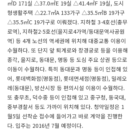
㎡D 171실 △37.0㎡E 19실 △41.4㎡F 19실, 도시
형생활주택 △22.7㎡A 133가구 △35.5㎡B 19가구
△35.5㎡C 19가구로 이뤄졌다. 지하철 3∙4호선(충무
로역), 지하철2∙5호선(을지로4가역/동대문역사공원
역) 등 4개 노선의 역세권에 위치해 대중교통 이용이
수월하다. 또 단지 앞 퇴계로와 창경궁로 등을 이용해
종각, 을지로, 동대문, 명동 등 도심 주요 상권 등으로
이동이 수월하다. 특히 동대문과 명동 등이 인접해 있
어, 롯데백화점(명동점), 롯데면세점(명동점), 밀레오
레(동대문), 방산시장 등 편의시설 이용이 수월하다.
또 충무초, 덕수중 등이 인접해 있고 중구청, 동국대,
중부경찰서 등도 가까이 위치해 있다. 청약일정은 1
월5일 선착순 접수에 들어가고 바로 계약을 진행한
다. 입주는 2016년 7월 예정이다.