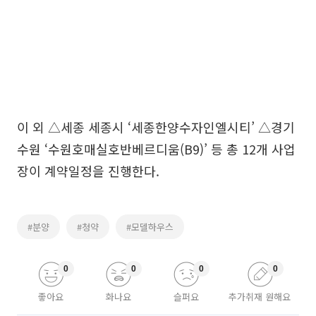
이 외 △세종 세종시 ‘세종한양수자인엘시티’ △경기
수원 ‘수원호매실호반베르디움(B9)’ 등 총 12개 사업
장이 계약일정을 진행한다.
#분양
#청약
#모델하우스
0
0
0
0
좋아요
화나요
슬퍼요
추가취재 원해요