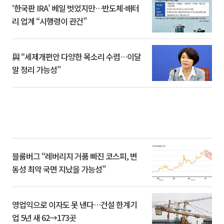
‘한국판 IRA’ 베일 벗었지만…반도체·배터
리 업계 “시행령이 관건”
與 “세제개편안 다양한 목소리 수렴…이달
말 정리 가능성”
블룸버그 “레버리지 거품 빠진 코스피, 변
동성 최악 국면 지났을 가능성”
영업익으로 이자도 못 낸다…건설 한계기
업 5년 새 62→173곳