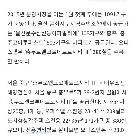
2015년 분양시장을 여는 1월 첫째 주에는 1091가구
가 분양된다. 울산 굴화지구지역주택조합에서 공급하
는 ‘울산문수산신동아파밀리에’ 108가구와 충주 ‘충
주코아루퍼스트’ 603가구의 아파트가 공급된다. 오피
스텔은 ‘충무로엘크로메트로시티 Ⅱ’ 380실을 주목
할 만하다.
서울 중구 ‘충무로엘크로메트로시티 Ⅱ’ = 대우조선
해양건설이 서울 중구 충무로5가 36-2번지 일원에서
‘충무로엘크루메트로시티Ⅱ’를 공급한다. 지하5~지
상20층, 1개 동, 오피스텔 △전용 23~41㎡ 209실과
도시형생활주택 △전용 22~35㎡ 171가구 총 380실
규모다.
전용면적
별로 살펴보면 오피스텔은 △23.0