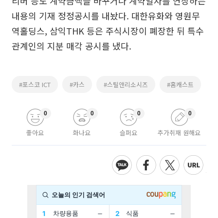
리버 등도 계약금액을 바꾸거나 계약일자를 연장하는
내용의 기재 정정공시를 내놨다. 대한유화와 영원무
역홀딩스, 삼익THK 등은 주식시장이 폐장한 뒤 특수
관계인의 지분 매각 공시를 냈다.
#포스코 ICT
#카스
#스틸앤리소시즈
#홈캐스트
0
0
0
0
좋아요
화나요
슬퍼요
추가취재 원해요