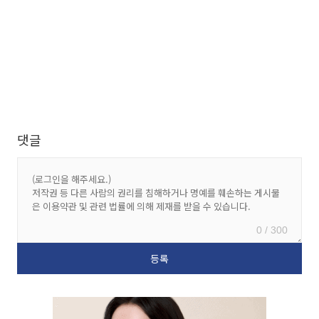
댓글
0 / 300