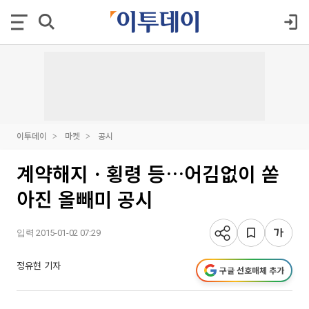
이투데이
마켓
공시
계약해지ㆍ횡령 등…어김없이 쏟
아진 올빼미 공시
입력 2015-01-02 07:29
정유현 기자
구글 선호매체 추가