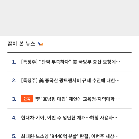
많이 본 뉴스
[특징주] “탄약 부족하다“ 美 국방부 증산 요청에⋯국내 방산주 급등세
1.
[특징주] 美 중국산 광트랜시버 규제 추진에 대한광통신 등 광통신株 강세
2.
李 ‘호남형 대입’ 제안에 교육청·지역대학 서·논술형 입시 연계 '착수'
단독
3.
현대차·기아, 이번 주 임단협 재개…하청 사용자성 재심도 ‘변수’
4.
최태원·노소영 '9440억 분할' 판결, 이번주 재상고 여부 주목
5.