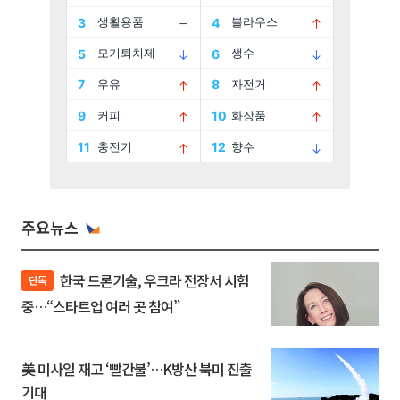
주요뉴스
한국 드론기술, 우크라 전장서 시험
단독
중…“스타트업 여러 곳 참여”
美 미사일 재고 ‘빨간불’…K방산 북미 진출
기대