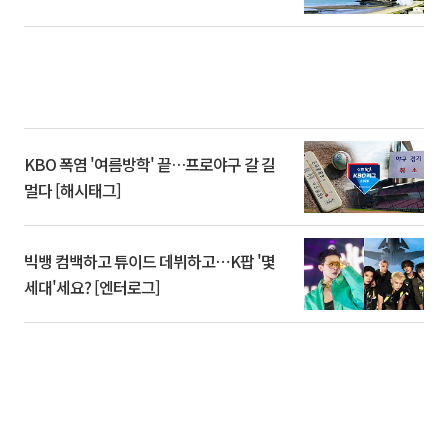
KBO 폭염 '여름방학' 끝…프로야구 갈 길
멀다 [해시태그]
빅뱅 컴백하고 튜이드 데뷔하고⋯K팝 '몇
세대'세요? [엔터로그]