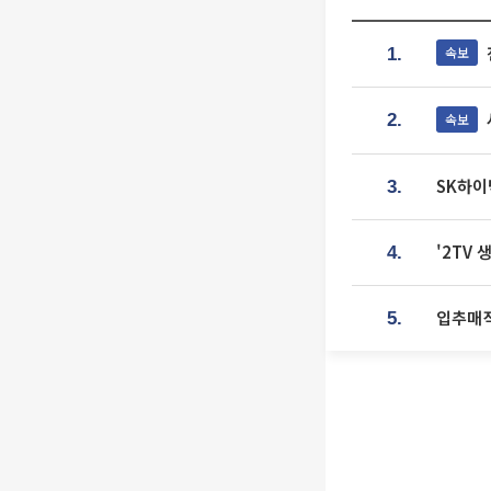
속보
1.
속보
2.
SK하이
3.
'2TV
4.
입추매직
5.