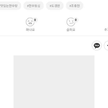
#맛있는한우랑
#한우등심
#도경완
#조충현
0
0
화나요
슬퍼요
추