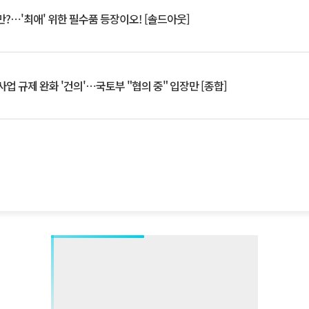
?⋯'최애' 위한 필수품 등장이오! [솔드아웃]
업 규제 완화 '건의'⋯국토부 "협의 중" 입장만 [종합]