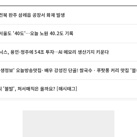
전북 완주 삼례읍 공장서 화재 발생
서울도 '40도'…오늘 노원 40.2도 기록
닉스, 용인·청주에 54조 투자…AI 메모리 생산기지 키운다
 생생정보' 오늘방송맛집- 배우 강성진 단골! 쌀국수ㆍ푸팟퐁 커리 맛집 '
 '불발', 처서매직은 올까요? [해시태그]