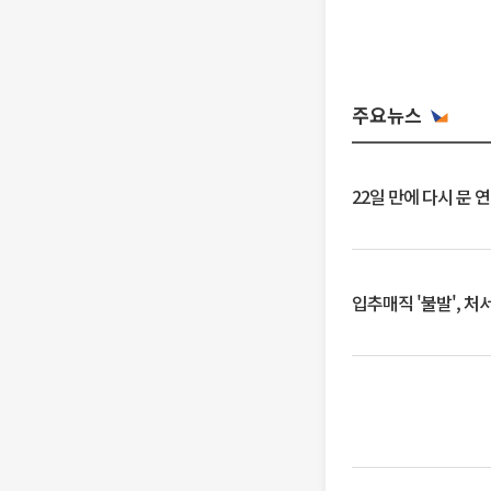
주요뉴스
22일 만에 다시 문 
입추매직 '불발', 처