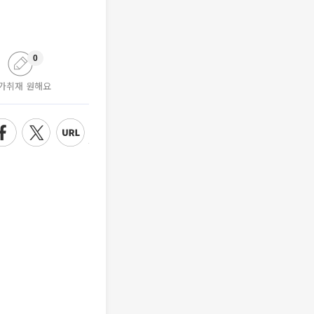
0
가취재 원해요