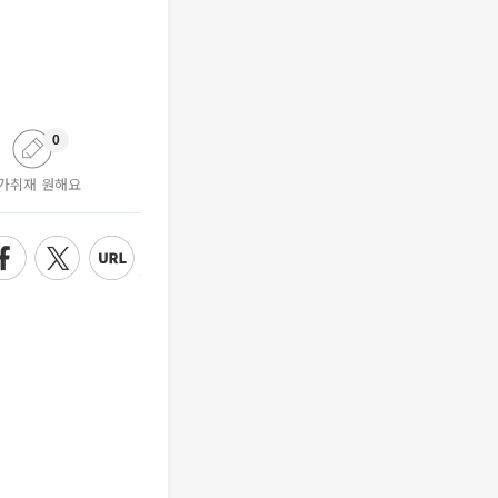
0
가취재 원해요