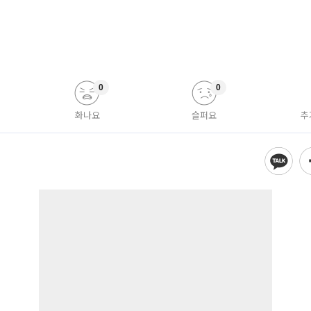
0
0
화나요
슬퍼요
추