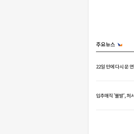
주요뉴스
22일 만에 다시 문 
입추매직 '불발', 처