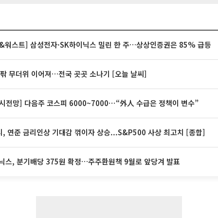
&워스트] 삼성전자·SK하이닉스 밀린 한 주…상상인증권은 85% 급등
안팎 무더위 이어져…전국 곳곳 소나기 [오늘 날씨]
시전망] 다음주 코스피 6000~7000⋯“外人 수급은 정책이 변수”
, 연준 금리인상 기대감 꺾이자 상승...S&P500 사상 최고치 [종합]
닉스, 분기배당 375원 확정…주주환원책 9월로 앞당겨 발표