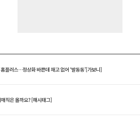
연 홈플러스…정상화 바쁜데 재고 없어 ‘발동동’[가보니]
서매직은 올까요? [해시태그]