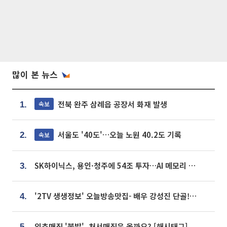
많이 본 뉴스
전북 완주 삼례읍 공장서 화재 발생
속보
1.
서울도 '40도'…오늘 노원 40.2도 기록
속보
2.
SK하이닉스, 용인·청주에 54조 투자…AI 메모리 생산기지 키운다
3.
'2TV 생생정보' 오늘방송맛집- 배우 강성진 단골! 쌀국수ㆍ푸팟퐁 커리 맛집 '블○○○'
4.
입추매직 '불발', 처서매직은 올까요? [해시태그]
5.