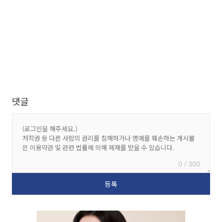
댓글
0 / 300