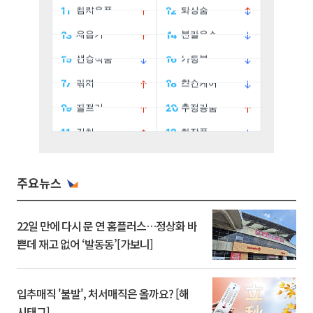
주요뉴스
22일 만에 다시 문 연 홈플러스…정상화 바
쁜데 재고 없어 ‘발동동’[가보니]
입추매직 '불발', 처서매직은 올까요? [해
시태그]