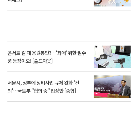
콘서트 갈 때 응원봉만?⋯'최애' 위한 필수
품 등장이오! [솔드아웃]
서울시, 정부에 정비사업 규제 완화 '건
의'⋯국토부 "협의 중" 입장만 [종합]