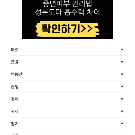
마켓
금융
부동산
산업
경제
국제
정치