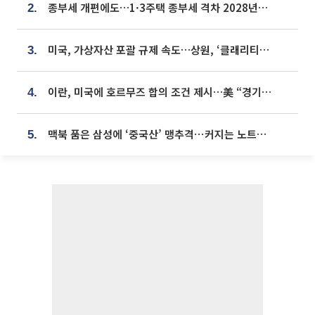
종부세 개편에도…1·3주택 종부세 격차 2028년부터 확대
2.
미국, 가상자산 포괄 규제 속도…상원, ‘클래리티법’ 9월 절차투표 추진
3.
이란, 미국에 호르무즈 합의 조건 제시…美 “경기 아직 안 끝나” [종합]
4.
맥북 품은 삼성에 ‘중국산’ 맹추격⋯커지는 노트북 OLED 시장
5.