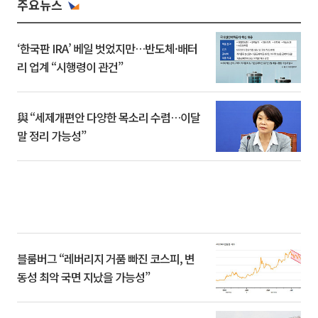
주요뉴스
‘한국판 IRA’ 베일 벗었지만…반도체·배터
리 업계 “시행령이 관건”
與 “세제개편안 다양한 목소리 수렴…이달
말 정리 가능성”
블룸버그 “레버리지 거품 빠진 코스피, 변
동성 최악 국면 지났을 가능성”