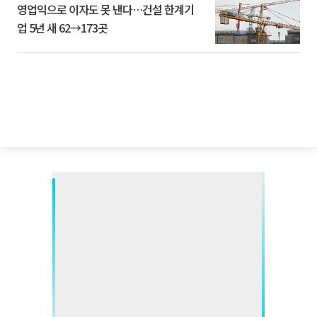
영업익으로 이자도 못 낸다…건설 한계기
업 5년 새 62→173곳