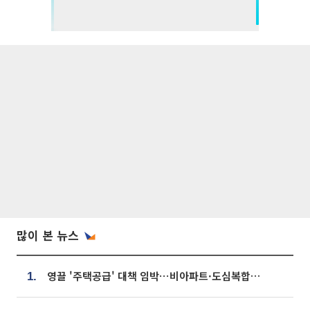
많이 본 뉴스
영끌 '주택공급' 대책 임박⋯비아파트·도심복합까지 총동원
1.