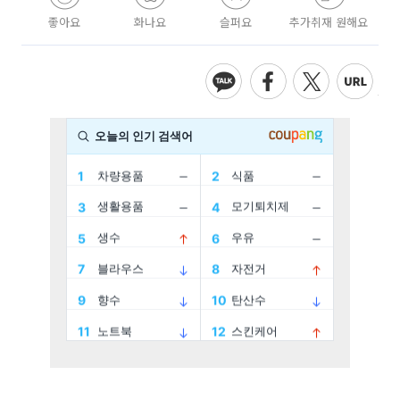
좋아요
화나요
슬퍼요
추가취재 원해요