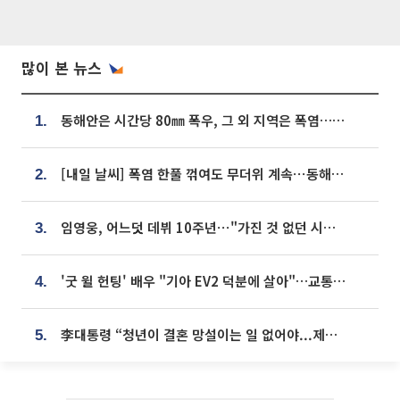
많이 본 뉴스
동해안은 시간당 80㎜ 폭우, 그 외 지역은 폭염…‘극과 극 날씨’
1.
[내일 날씨] 폭염 한풀 꺾여도 무더위 계속⋯동해안 이틀 연속 비
2.
임영웅, 어느덧 데뷔 10주년⋯"가진 것 없던 시절, 내 앞엔 20명의 팬뿐"
3.
'굿 윌 헌팅' 배우 "기아 EV2 덕분에 살아"…교통사고 후 안전성 극찬
4.
李대통령 “청년이 결혼 망설이는 일 없어야...제도상 불이익 조사”
5.