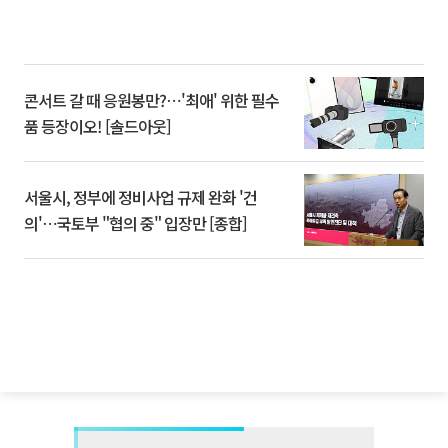
콘서트 갈 때 응원봉만?⋯'최애' 위한 필수
품 등장이오! [솔드아웃]
서울시, 정부에 정비사업 규제 완화 '건
의'⋯국토부 "협의 중" 입장만 [종합]