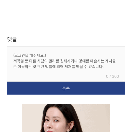
댓글
0 / 300