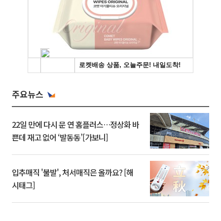
주요뉴스
22일 만에 다시 문 연 홈플러스…정상화 바
쁜데 재고 없어 ‘발동동’[가보니]
입추매직 '불발', 처서매직은 올까요? [해
시태그]