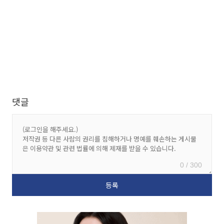
댓글
0 / 300