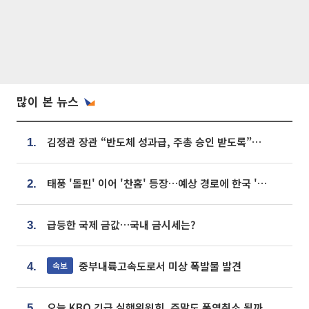
많이 본 뉴스
김정관 장관 “반도체 성과급, 주총 승인 받도록”…상법·자본시장법 개정 시사
1.
태풍 '돌핀' 이어 '찬홈' 등장…예상 경로에 한국 '한숨'
2.
급등한 국제 금값…국내 금시세는?
3.
중부내륙고속도로서 미상 폭발물 발견
속보
4.
오늘 KBO 긴급 실행위원회, 주말도 폭염취소 될까
5.