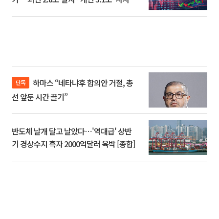
하마스 “네타냐후 합의안 거절, 총
단독
선 앞둔 시간 끌기”
반도체 날개 달고 날았다⋯'역대급' 상반
기 경상수지 흑자 2000억달러 육박 [종합]