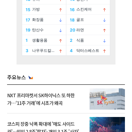
주요뉴스
NXT 프리마켓서 SK하이닉스 또 하한
가⋯‘11주 거래’에 시초가 왜곡
코스피 장중 낙폭 확대에 '매도 사이드
카'…외인 2.8조'팔자'· 개인 3.1조 '사자'