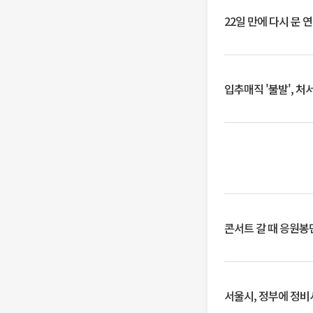
22일 만에 다시 문 
입추매직 '불발', 처
콘서트 갈 때 응원봉만
서울시, 정부에 정비사