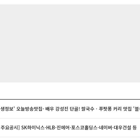
 생생정보' 오늘방송맛집- 배우 강성진 단골! 쌀국수ㆍ푸팟퐁 커리 맛집 '
 주요공시] SK하이닉스·HLB·진에어·포스코홀딩스·네이버·대우건설 등