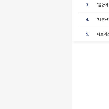
'불안과
3.
'나혼산
4.
더보이즈
5.