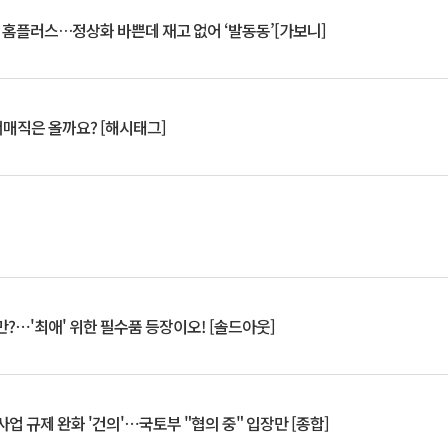
연 홈플러스…정상화 바쁜데 재고 없어 ‘발동동’[가보니]
서매직은 올까요? [해시태그]
?⋯'최애' 위한 필수품 등장이오! [솔드아웃]
업 규제 완화 '건의'⋯국토부 "협의 중" 입장만 [종합]