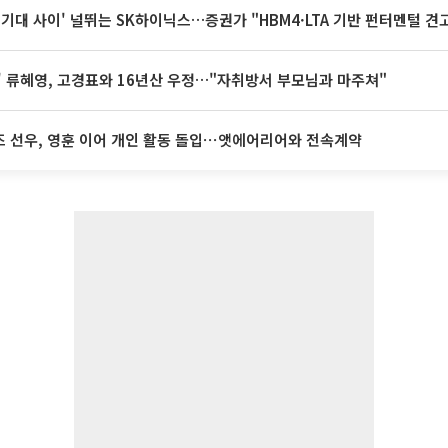
 기대 사이' 널뛰는 SK하이닉스…증권가 "HBM4·LTA 기반 펀터멘털 견
' 류혜영, 고경표와 16년산 우정…"자취방서 부모님과 마주쳐"
 선우, 영훈 이어 개인 활동 돌입⋯앳에어리어와 전속계약