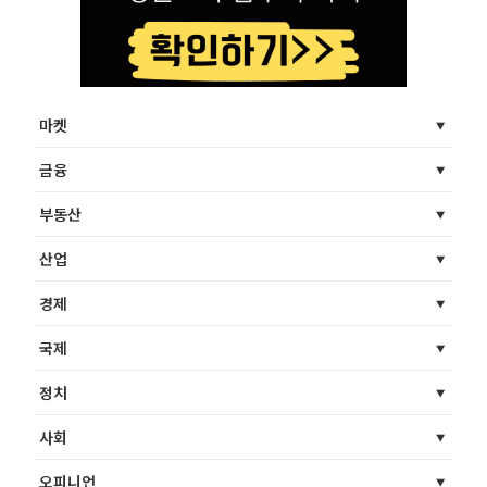
마켓
금융
부동산
산업
경제
국제
정치
사회
오피니언