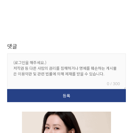
댓글
0 / 300