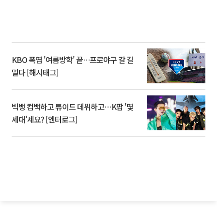
KBO 폭염 '여름방학' 끝…프로야구 갈 길
멀다 [해시태그]
빅뱅 컴백하고 튜이드 데뷔하고⋯K팝 '몇
세대'세요? [엔터로그]