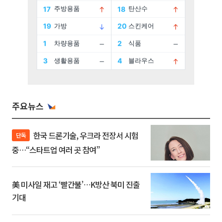
주요뉴스
한국 드론기술, 우크라 전장서 시험
단독
중…“스타트업 여러 곳 참여”
美 미사일 재고 ‘빨간불’…K방산 북미 진출
기대