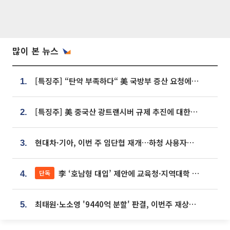
많이 본 뉴스
[특징주] “탄약 부족하다“ 美 국방부 증산 요청에⋯국내 방산주 급등세
1.
[특징주] 美 중국산 광트랜시버 규제 추진에 대한광통신 등 광통신株 강세
2.
현대차·기아, 이번 주 임단협 재개…하청 사용자성 재심도 ‘변수’
3.
李 ‘호남형 대입’ 제안에 교육청·지역대학 서·논술형 입시 연계 '착수'
단독
4.
최태원·노소영 '9440억 분할' 판결, 이번주 재상고 여부 주목
5.