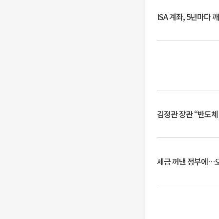
ISA 계좌, 5년마다
김정관 장관 “반도체
세금 꺼낸 정부에…오