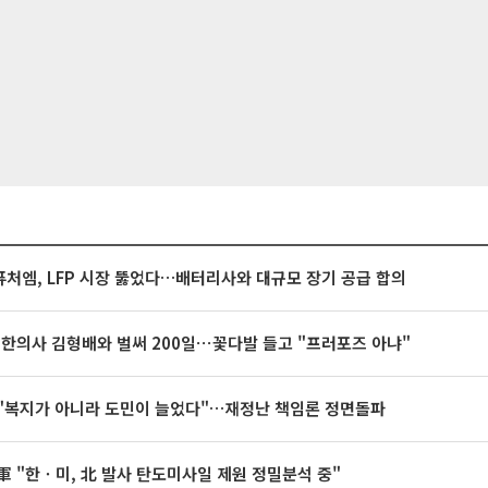
처엠, LFP 시장 뚫었다…배터리사와 대규모 장기 공급 합의
 한의사 김형배와 벌써 200일⋯꽃다발 들고 "프러포즈 아냐"
"복지가 아니라 도민이 늘었다"…재정난 책임론 정면돌파
軍 "한ㆍ미, 北 발사 탄도미사일 제원 정밀분석 중"