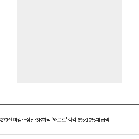
6270선 마감…삼전·SK하닉 '와르르' 각각 6%·10%대 급락