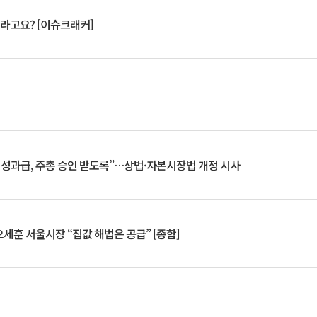
 깨라고요? [이슈크래커]
 성과급, 주총 승인 받도록”…상법·자본시장법 개정 시사
세훈 서울시장 “집값 해법은 공급” [종합]