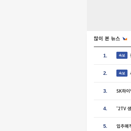
많이 본 뉴스
속보
1.
속보
2.
SK하이
3.
'2TV
4.
입추매직
5.