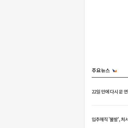
주요뉴스
22일 만에 다시 문 
입추매직 '불발', 처