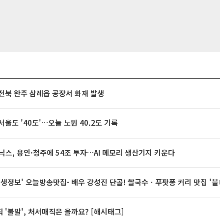
전북 완주 삼례읍 공장서 화재 발생
서울도 '40도'…오늘 노원 40.2도 기록
닉스, 용인·청주에 54조 투자…AI 메모리 생산기지 키운다
 생생정보' 오늘방송맛집- 배우 강성진 단골! 쌀국수ㆍ푸팟퐁 커리 맛집 '
 '불발', 처서매직은 올까요? [해시태그]