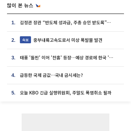
많이 본 뉴스
김정관 장관 “반도체 성과급, 주총 승인 받도록”…상법·자본시장법 개정 시사
1.
중부내륙고속도로서 미상 폭발물 발견
속보
2.
태풍 '돌핀' 이어 '찬홈' 등장…예상 경로에 한국 '한숨'
3.
급등한 국제 금값…국내 금시세는?
4.
오늘 KBO 긴급 실행위원회, 주말도 폭염취소 될까
5.