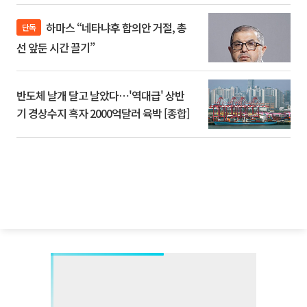
하마스 “네타냐후 합의안 거절, 총
단독
선 앞둔 시간 끌기”
반도체 날개 달고 날았다⋯'역대급' 상반
기 경상수지 흑자 2000억달러 육박 [종합]