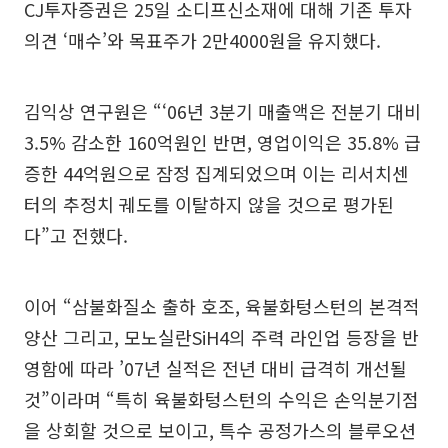
CJ투자증권은 25일 소디프신소재에 대해 기존 투자
의견 ‘매수’와 목표주가 2만4000원을 유지했다.
김익상 연구원은 “‘06년 3분기 매출액은 전분기 대비
3.5% 감소한 160억원인 반면, 영업이익은 35.8% 급
증한 44억원으로 잠정 집계되었으며 이는 리서치센
터의 추정치 궤도를 이탈하지 않을 것으로 평가된
다”고 전했다.
이어 “삼불화질소 출하 호조, 육불화텅스턴의 본격적
양산 그리고, 모노실란SiH4의 주력 라인업 등장을 반
영함에 따라 ’07년 실적은 전년 대비 급격히 개선될
것”이라며 “특히 육불화텅스턴의 수익은 손익분기점
을 상회할 것으로 보이고, 특수 공정가스의 블루오션