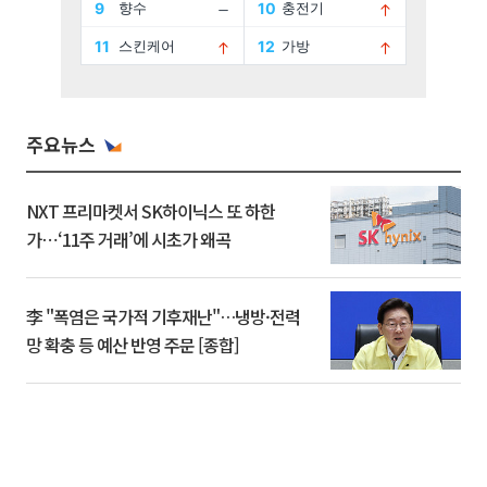
주요뉴스
NXT 프리마켓서 SK하이닉스 또 하한
가⋯‘11주 거래’에 시초가 왜곡
李 "폭염은 국가적 기후재난"…냉방·전력
망 확충 등 예산 반영 주문 [종합]