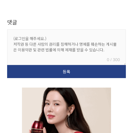
댓글
0 / 300