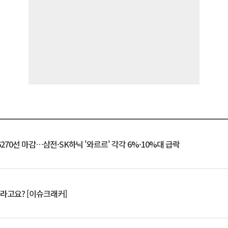
6270선 마감…삼전·SK하닉 '와르르' 각각 6%·10%대 급락
 깨라고요? [이슈크래커]