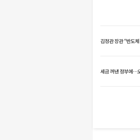
김정관 장관 “반도체
세금 꺼낸 정부에…오