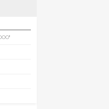
○○○○'