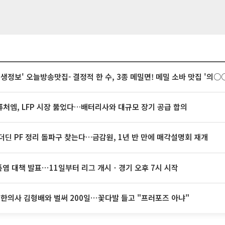
 생생정보' 오늘방송맛집- 결정적 한 수, 3종 메밀면! 메밀 소바 맛집 '의
처엠, LFP 시장 뚫었다…배터리사와 대규모 장기 공급 합의
더딘 PF 정리 돌파구 찾는다…금감원, 1년 반 만에 매각설명회 재개
 폭염 대책 발표⋯11일부터 리그 개시ㆍ경기 오후 7시 시작
 한의사 김형배와 벌써 200일⋯꽃다발 들고 "프러포즈 아냐"