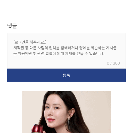
댓글
0 / 300