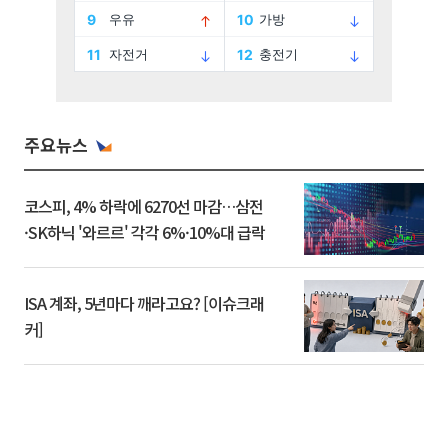
주요뉴스
코스피, 4% 하락에 6270선 마감…삼전
·SK하닉 '와르르' 각각 6%·10%대 급락
ISA 계좌, 5년마다 깨라고요? [이슈크래
커]