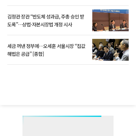
김정관 장관 “반도체 성과급, 주총 승인 받
도록”…상법·자본시장법 개정 시사
세금 꺼낸 정부에…오세훈 서울시장 “집값
해법은 공급” [종합]