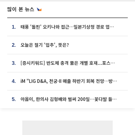
많이 본 뉴스
태풍 '돌핀' 오키나와 접근…일본기상청 경로 업데이트
1.
오늘은 절기 '입추', 뜻은?
2.
[증시키워드] 반도체 충격 뚫은 개별 호재...포스코퓨처엠·에코프로·한화솔루션 '눈길'
3.
iM "LIG D&A, 천궁-II 매출 하반기 회복 전망…방산 톱픽 유지"
4.
아옳이, 한의사 김형배와 벌써 200일⋯꽃다발 들고 "프러포즈 아냐"
5.