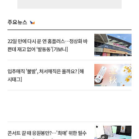
주요뉴스
22일 만에 다시 문 연 홈플러스…정상화 바
쁜데 재고 없어 ‘발동동’[가보니]
입추매직 '불발', 처서매직은 올까요? [해
시태그]
콘서트 갈 때 응원봉만?⋯'최애' 위한 필수