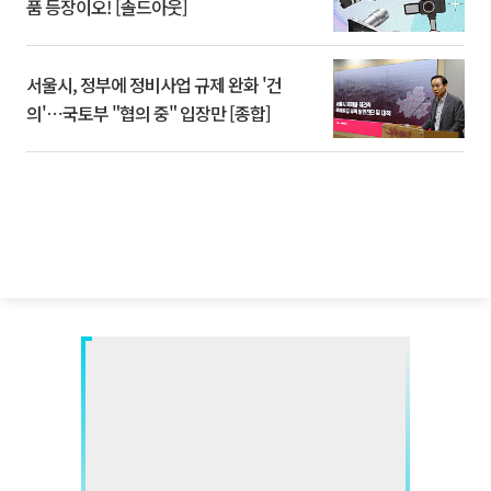
품 등장이오! [솔드아웃]
서울시, 정부에 정비사업 규제 완화 '건
의'⋯국토부 "협의 중" 입장만 [종합]