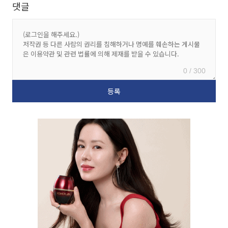
댓글
0 / 300