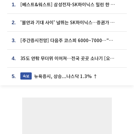
[베스트&워스트] 삼성전자·SK하이닉스 밀린 한 주…상상인증권은 85% 급등
1.
'불안과 기대 사이' 널뛰는 SK하이닉스…증권가 "HBM4·LTA 기반 펀터멘털 견고"
2.
[주간증시전망] 다음주 코스피 6000~7000⋯“外人 수급은 정책이 변수”
3.
35도 안팎 무더위 이어져…전국 곳곳 소나기 [오늘 날씨]
4.
뉴욕증시, 상승...나스닥 1.3% ↑
속보
5.