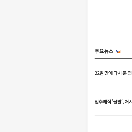
주요뉴스
22일 만에 다시 문 
입추매직 '불발', 처