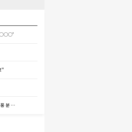
블○○○'
고"
[급등락주 짚어보기] 상상인증권ㆍ유니켐 2연속, 본느 6연속 ‘상한가’⋯M&A 훈풍 분 증시