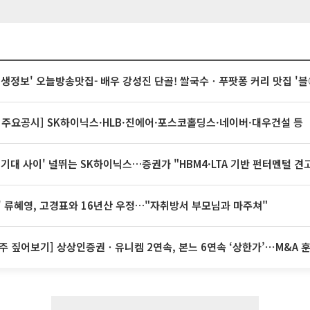
 생생정보' 오늘방송맛집- 배우 강성진 단골! 쌀국수ㆍ푸팟퐁 커리 맛집 '
 주요공시] SK하이닉스·HLB·진에어·포스코홀딩스·네이버·대우건설 등
 기대 사이' 널뛰는 SK하이닉스…증권가 "HBM4·LTA 기반 펀터멘털 견
' 류혜영, 고경표와 16년산 우정…"자취방서 부모님과 마주쳐"