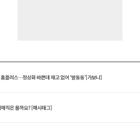
연 홈플러스…정상화 바쁜데 재고 없어 ‘발동동’[가보니]
서매직은 올까요? [해시태그]