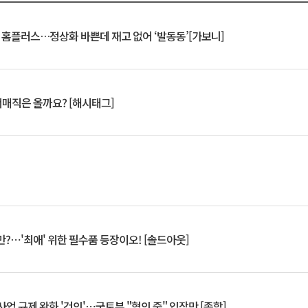
연 홈플러스…정상화 바쁜데 재고 없어 ‘발동동’[가보니]
서매직은 올까요? [해시태그]
?⋯'최애' 위한 필수품 등장이오! [솔드아웃]
업 규제 완화 '건의'⋯국토부 "협의 중" 입장만 [종합]