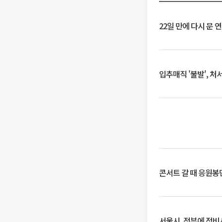
22일 만에 다시 문 
입추매직 '불발', 처
콘서트 갈 때 응원봉만
서울시, 정부에 정비사