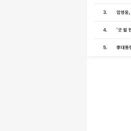
임영웅,
3.
'굿 윌
4.
李대통령
5.