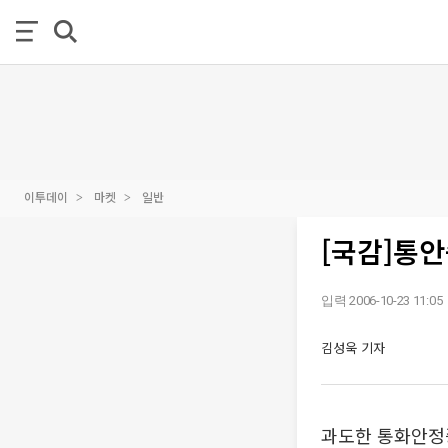
이투데이
마켓
일반
[국감]통안
입력 2006-10-23 11:05
김성욱 기자
과도한 통화안정