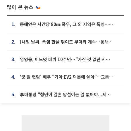
많이 본 뉴스
동해안은 시간당 80㎜ 폭우, 그 외 지역은 폭염…‘극과 극 날씨’
1.
[내일 날씨] 폭염 한풀 꺾여도 무더위 계속⋯동해안 이틀 연속 비
2.
임영웅, 어느덧 데뷔 10주년⋯"가진 것 없던 시절, 내 앞엔 20명의 팬뿐"
3.
'굿 윌 헌팅' 배우 "기아 EV2 덕분에 살아"…교통사고 후 안전성 극찬
4.
李대통령 “청년이 결혼 망설이는 일 없어야...제도상 불이익 조사”
5.