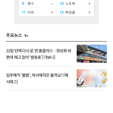
주요뉴스
22일 만에 다시 문 연 홈플러스…정상화 바
쁜데 재고 없어 ‘발동동’[가보니]
입추매직 '불발', 처서매직은 올까요? [해
시태그]