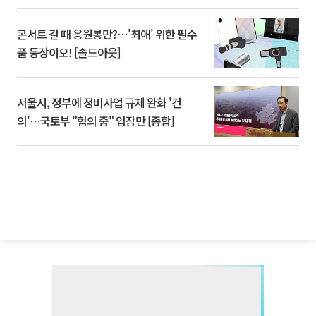
콘서트 갈 때 응원봉만?⋯'최애' 위한 필수
품 등장이오! [솔드아웃]
서울시, 정부에 정비사업 규제 완화 '건
의'⋯국토부 "협의 중" 입장만 [종합]