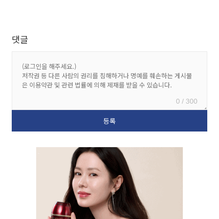
댓글
0 / 300