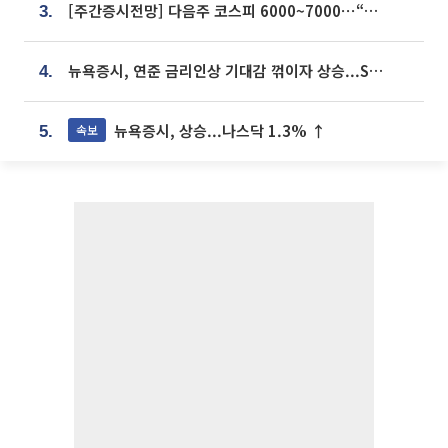
[주간증시전망] 다음주 코스피 6000~7000⋯“外人 수급은 정책이 변수”
3.
뉴욕증시, 연준 금리인상 기대감 꺾이자 상승...S&P500 사상 최고치 [종합]
4.
뉴욕증시, 상승...나스닥 1.3% ↑
속보
5.