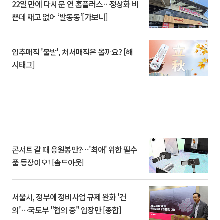
22일 만에 다시 문 연 홈플러스…정상화 바
쁜데 재고 없어 ‘발동동’[가보니]
입추매직 '불발', 처서매직은 올까요? [해
시태그]
콘서트 갈 때 응원봉만?⋯'최애' 위한 필수
품 등장이오! [솔드아웃]
서울시, 정부에 정비사업 규제 완화 '건
의'⋯국토부 "협의 중" 입장만 [종합]