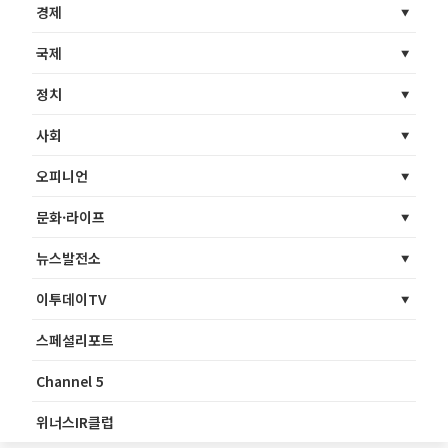
경제
국제
정치
사회
오피니언
문화·라이프
뉴스발전소
이투데이TV
스페셜리포트
Channel 5
위너스IR클럽