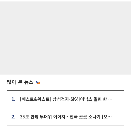
많이 본 뉴스
[베스트&워스트] 삼성전자·SK하이닉스 밀린 한 주…상상인증권은 85% 급등
1.
35도 안팎 무더위 이어져…전국 곳곳 소나기 [오늘 날씨]
2.