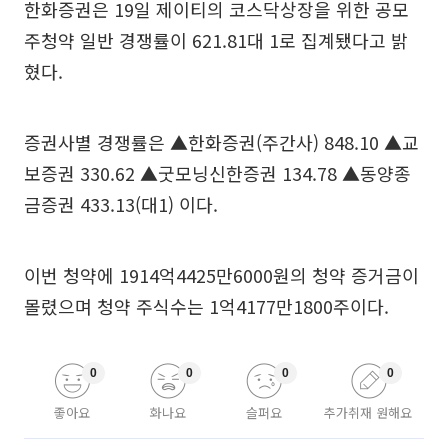
한화증권은 19일 제이티의 코스닥상장을 위한 공모
주청약 일반 경쟁률이 621.81대 1로 집계됐다고 밝
혔다.
증권사별 경쟁률은 ▲한화증권(주간사) 848.10 ▲교
보증권 330.62 ▲굿모닝신한증권 134.78 ▲동양종
금증권 433.13(대1) 이다.
이번 청약에 1914억4425만6000원의 청약 증거금이
몰렸으며 청약 주식수는 1억4177만1800주이다.
0
0
0
0
좋아요
화나요
슬퍼요
추가취재 원해요