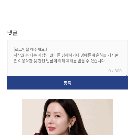
댓글
0 / 300