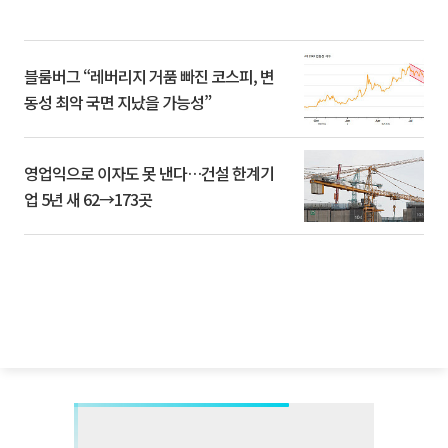
블룸버그 “레버리지 거품 빠진 코스피, 변
동성 최악 국면 지났을 가능성”
영업익으로 이자도 못 낸다…건설 한계기
업 5년 새 62→173곳