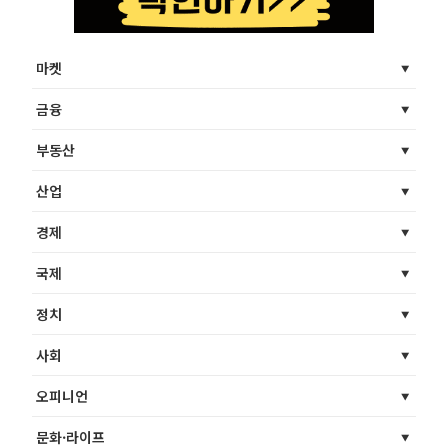
마켓
금융
부동산
산업
경제
국제
정치
사회
오피니언
문화·라이프