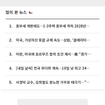
많이 본 뉴스
종부세 개편에도…1·3주택 종부세 격차 2028년부터 확대
1.
미국, 가상자산 포괄 규제 속도…상원, ‘클래리티법’ 9월 절차투표 추진
2.
이란, 미국에 호르무즈 합의 조건 제시…美 “경기 아직 안 끝나” [종합]
3.
[내일 날씨] 전국 무더위 계속…10일 낮 최고 34도 육박
4.
서경덕 교수, 김희철도 분노한 거꾸로 태극기⋯"엉터리는 아냐, 아쉬울 뿐"
5.