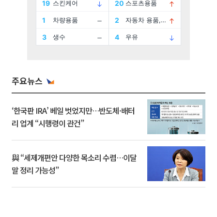
주요뉴스
‘한국판 IRA’ 베일 벗었지만…반도체·배터
리 업계 “시행령이 관건”
與 “세제개편안 다양한 목소리 수렴…이달
말 정리 가능성”