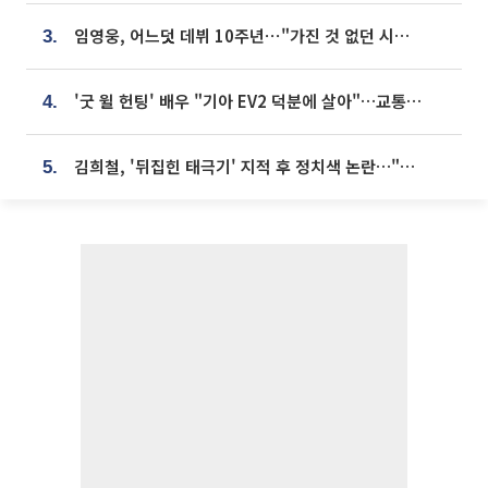
임영웅, 어느덧 데뷔 10주년⋯"가진 것 없던 시절, 내 앞엔 20명의 팬뿐"
3.
'굿 윌 헌팅' 배우 "기아 EV2 덕분에 살아"…교통사고 후 안전성 극찬
4.
김희철, '뒤집힌 태극기' 지적 후 정치색 논란…"좌우 떠나 우리나라 국기"
5.