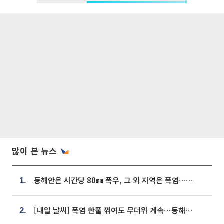
많이 본 뉴스
동해안은 시간당 80㎜ 폭우, 그 외 지역은 폭염…‘극과 극 날씨’
1.
[내일 날씨] 폭염 한풀 꺾여도 무더위 계속⋯동해안 이틀 연속 비
2.