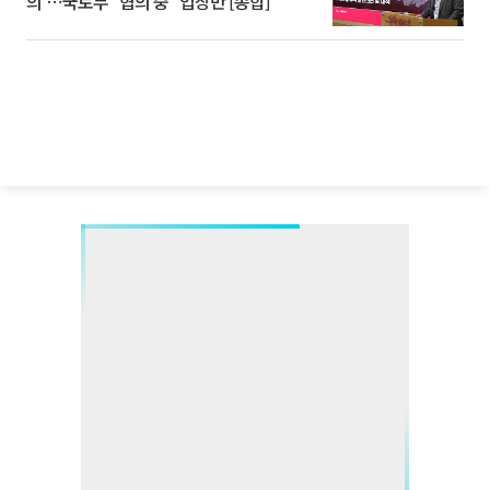
의'⋯국토부 "협의 중" 입장만 [종합]