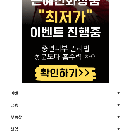
마켓
금융
부동산
산업