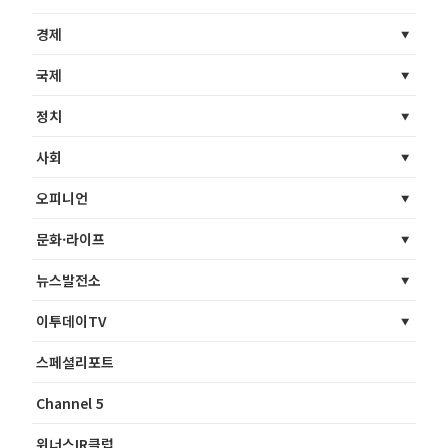
경제
국제
정치
사회
오피니언
문화·라이프
뉴스발전소
이투데이TV
스페셜리포트
Channel 5
위너스IR클럽