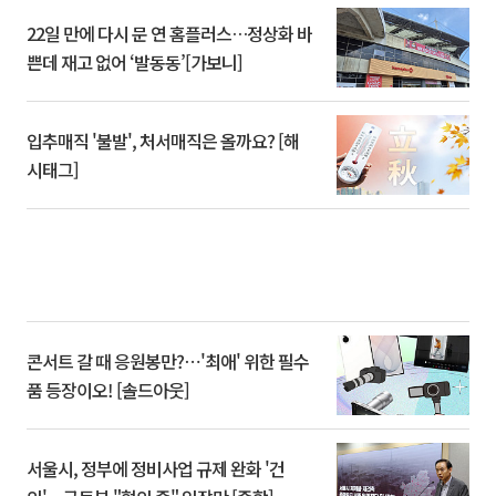
22일 만에 다시 문 연 홈플러스…정상화 바
쁜데 재고 없어 ‘발동동’[가보니]
입추매직 '불발', 처서매직은 올까요? [해
시태그]
콘서트 갈 때 응원봉만?⋯'최애' 위한 필수
품 등장이오! [솔드아웃]
서울시, 정부에 정비사업 규제 완화 '건