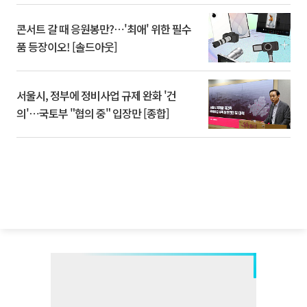
콘서트 갈 때 응원봉만?⋯'최애' 위한 필수
품 등장이오! [솔드아웃]
서울시, 정부에 정비사업 규제 완화 '건
의'⋯국토부 "협의 중" 입장만 [종합]