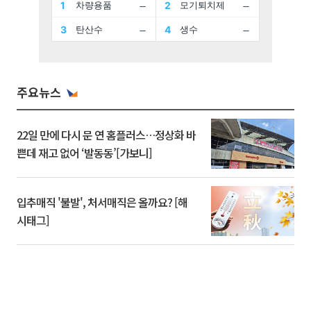
주요뉴스
22일 만에 다시 문 연 홈플러스…정상화 바
쁜데 재고 없어 ‘발동동’[가보니]
입추매직 '불발', 처서매직은 올까요? [해
시태그]