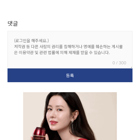
댓글
0 / 300