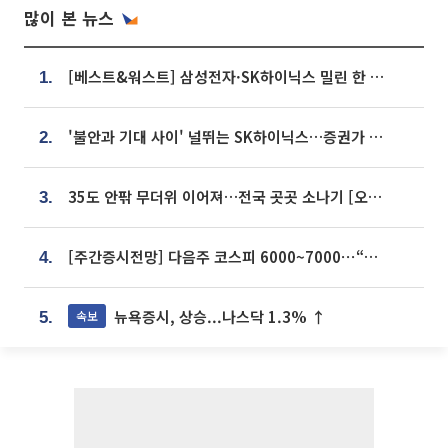
많이 본 뉴스
[베스트&워스트] 삼성전자·SK하이닉스 밀린 한 주…상상인증권은 85% 급등
1.
'불안과 기대 사이' 널뛰는 SK하이닉스…증권가 "HBM4·LTA 기반 펀터멘털 견고"
2.
35도 안팎 무더위 이어져…전국 곳곳 소나기 [오늘 날씨]
3.
[주간증시전망] 다음주 코스피 6000~7000⋯“外人 수급은 정책이 변수”
4.
뉴욕증시, 상승...나스닥 1.3% ↑
속보
5.