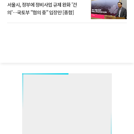
서울시, 정부에 정비사업 규제 완화 '건
의'⋯국토부 "협의 중" 입장만 [종합]