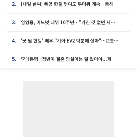
[내일 날씨] 폭염 한풀 꺾여도 무더위 계속⋯동해안 이틀 연속 비
2.
임영웅, 어느덧 데뷔 10주년⋯"가진 것 없던 시절, 내 앞엔 20명의 팬뿐"
3.
'굿 윌 헌팅' 배우 "기아 EV2 덕분에 살아"…교통사고 후 안전성 극찬
4.
李대통령 “청년이 결혼 망설이는 일 없어야...제도상 불이익 조사”
5.