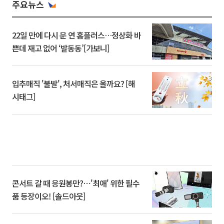
주요뉴스
22일 만에 다시 문 연 홈플러스…정상화 바
쁜데 재고 없어 ‘발동동’[가보니]
입추매직 '불발', 처서매직은 올까요? [해
시태그]
콘서트 갈 때 응원봉만?⋯'최애' 위한 필수
품 등장이오! [솔드아웃]