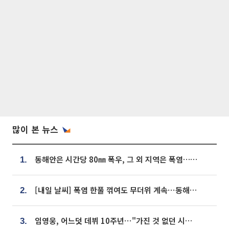
많이 본 뉴스
동해안은 시간당 80㎜ 폭우, 그 외 지역은 폭염…‘극과 극 날씨’
1.
[내일 날씨] 폭염 한풀 꺾여도 무더위 계속⋯동해안 이틀 연속 비
2.
임영웅, 어느덧 데뷔 10주년⋯"가진 것 없던 시절, 내 앞엔 20명의 팬뿐"
3.