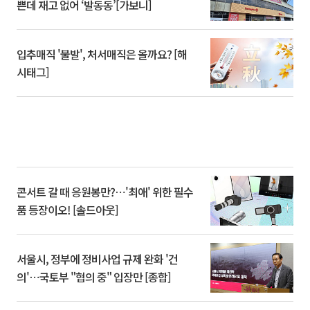
쁜데 재고 없어 ‘발동동’[가보니]
입추매직 '불발', 처서매직은 올까요? [해
시태그]
콘서트 갈 때 응원봉만?⋯'최애' 위한 필수
품 등장이오! [솔드아웃]
서울시, 정부에 정비사업 규제 완화 '건
의'⋯국토부 "협의 중" 입장만 [종합]