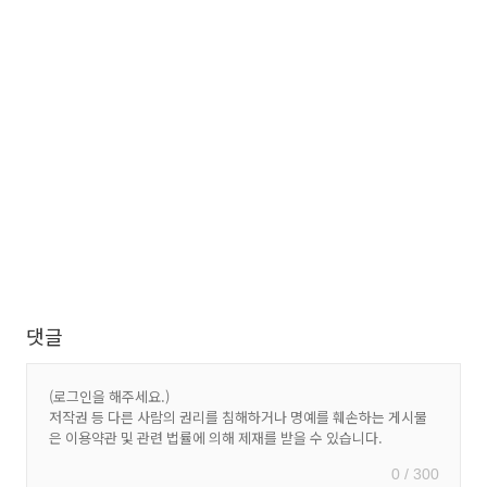
댓글
0 / 300