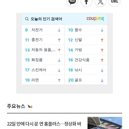
주요뉴스
22일 만에 다시 문 연 홈플러스…정상화 바