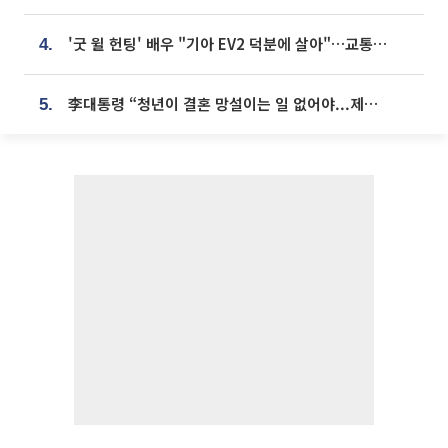
'굿 윌 헌팅' 배우 "기아 EV2 덕분에 살아"…교통사고 후 안전성 극찬
4.
李대통령 “청년이 결혼 망설이는 일 없어야...제도상 불이익 조사”
5.