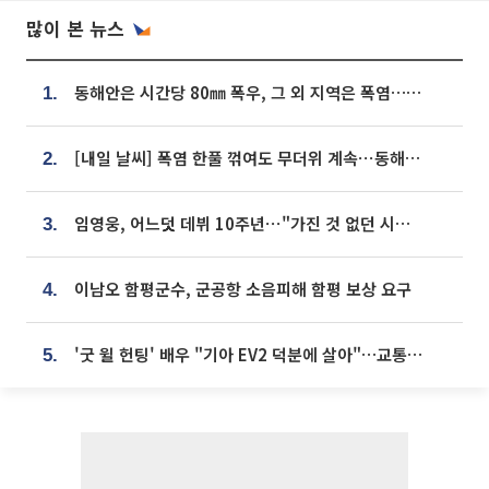
많이 본 뉴스
동해안은 시간당 80㎜ 폭우, 그 외 지역은 폭염…‘극과 극 날씨’
1.
[내일 날씨] 폭염 한풀 꺾여도 무더위 계속⋯동해안 이틀 연속 비
2.
임영웅, 어느덧 데뷔 10주년⋯"가진 것 없던 시절, 내 앞엔 20명의 팬뿐"
3.
이남오 함평군수, 군공항 소음피해 함평 보상 요구
4.
'굿 윌 헌팅' 배우 "기아 EV2 덕분에 살아"…교통사고 후 안전성 극찬
5.