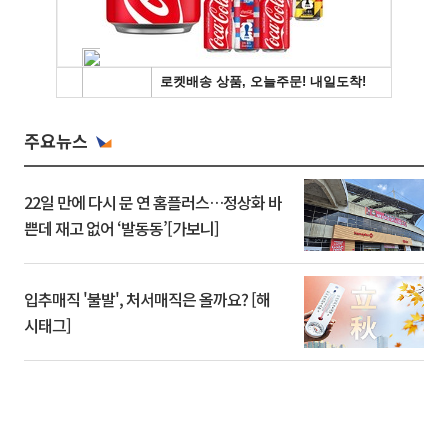
주요뉴스
22일 만에 다시 문 연 홈플러스…정상화 바
쁜데 재고 없어 ‘발동동’[가보니]
입추매직 '불발', 처서매직은 올까요? [해
시태그]