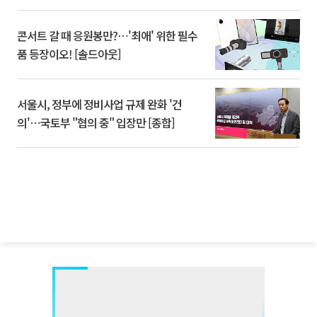
콘서트 갈 때 응원봉만?⋯'최애' 위한 필수
품 등장이오! [솔드아웃]
서울시, 정부에 정비사업 규제 완화 '건
의'⋯국토부 "협의 중" 입장만 [종합]