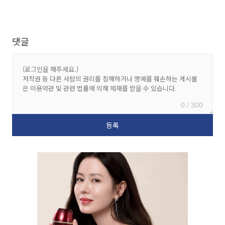
댓글
0 / 300