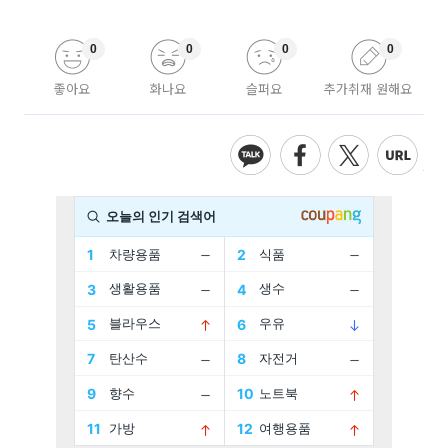
0
0
0
0
좋아요
화나요
슬퍼요
추가취재 원해요