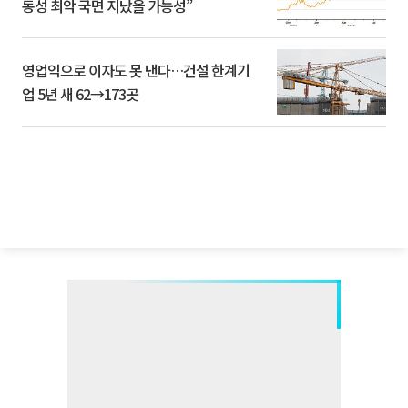
동성 최악 국면 지났을 가능성”
영업익으로 이자도 못 낸다…건설 한계기
업 5년 새 62→173곳