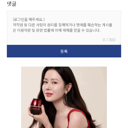
댓글
0 / 300