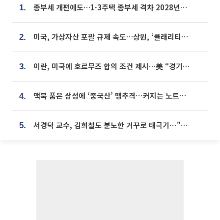
종부세 개편에도…1·3주택 종부세 격차 2028년부터 확대
1.
미국, 가상자산 포괄 규제 속도…상원, ‘클래리티법’ 9월 절차투표 추진
2.
이란, 미국에 호르무즈 합의 조건 제시…美 “경기 아직 안 끝나” [종합]
3.
맥북 품은 삼성에 ‘중국산’ 맹추격⋯커지는 노트북 OLED 시장
4.
서경덕 교수, 김희철도 분노한 거꾸로 태극기⋯"엉터리는 아냐, 아쉬울 뿐"
5.