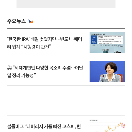
주요뉴스
‘한국판 IRA’ 베일 벗었지만…반도체·배터
리 업계 “시행령이 관건”
與 “세제개편안 다양한 목소리 수렴…이달
말 정리 가능성”
블룸버그 “레버리지 거품 빠진 코스피, 변