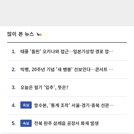
많이 본 뉴스
태풍 '돌핀' 오키나와 접근…일본기상청 경로 업데이트
1.
빅뱅, 20주년 기념 '새 뱅봉' 선보인다⋯콘서트 앞두고 팝업 개최
2.
오늘은 절기 '입추', 뜻은?
3.
합수본, '통계 조작' 서울·경기·충북 선관위 등 추가 압수수색
속보
4.
전북 완주 삼례읍 공장서 화재 발생
속보
5.