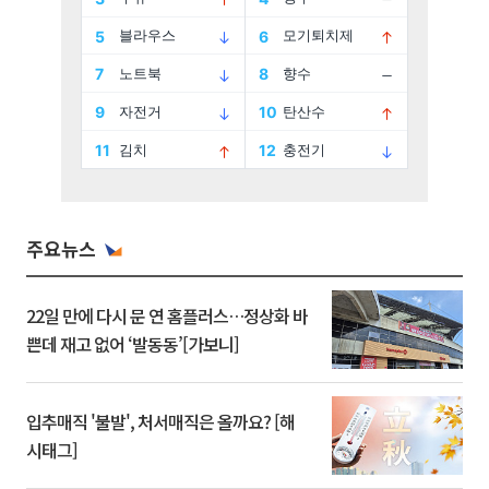
주요뉴스
22일 만에 다시 문 연 홈플러스…정상화 바
쁜데 재고 없어 ‘발동동’[가보니]
입추매직 '불발', 처서매직은 올까요? [해
시태그]