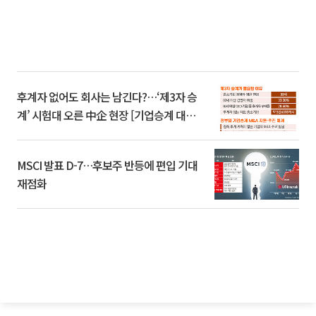
후계자 없어도 회사는 남긴다?…‘제3자 승
계’ 시험대 오른 中企 현장 [기업승계 대전
환]
MSCI 발표 D-7…후보주 반등에 편입 기대
재점화