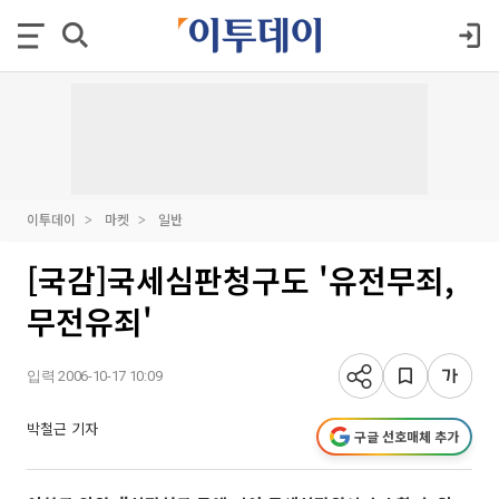
이투데이
마켓
일반
[국감]국세심판청구도 '유전무죄,
무전유죄'
입력 2006-10-17 10:09
박철근 기자
구글 선호매체 추가