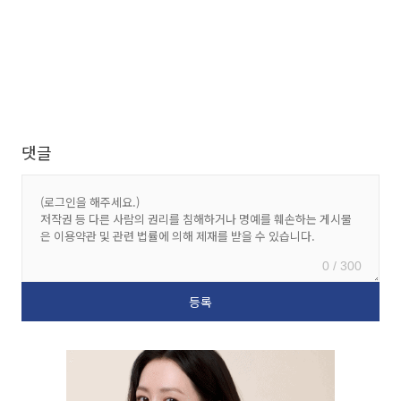
댓글
0 / 300