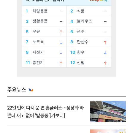
주요뉴스
22일 만에 다시 문 연 홈플러스…정상화 바
쁜데 재고 없어 ‘발동동’[가보니]