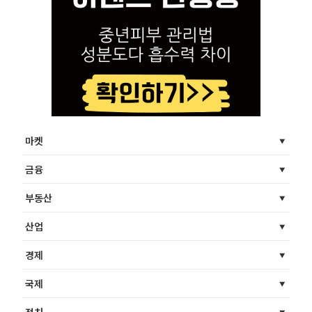
마켓
금융
부동산
산업
경제
국제