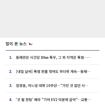
많이 본 뉴스
동해안은 시간당 80㎜ 폭우, 그 외 지역은 폭염…‘극과 극 날씨’
1.
[내일 날씨] 폭염 한풀 꺾여도 무더위 계속⋯동해안 이틀 연속 비
2.
임영웅, 어느덧 데뷔 10주년⋯"가진 것 없던 시절, 내 앞엔 20명의 팬뿐"
3.
'굿 윌 헌팅' 배우 "기아 EV2 덕분에 살아"…교통사고 후 안전성 극찬
4.