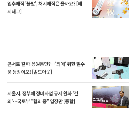
입추매직 '불발', 처서매직은 올까요? [해
시태그]
콘서트 갈 때 응원봉만?⋯'최애' 위한 필수
품 등장이오! [솔드아웃]
서울시, 정부에 정비사업 규제 완화 '건
의'⋯국토부 "협의 중" 입장만 [종합]