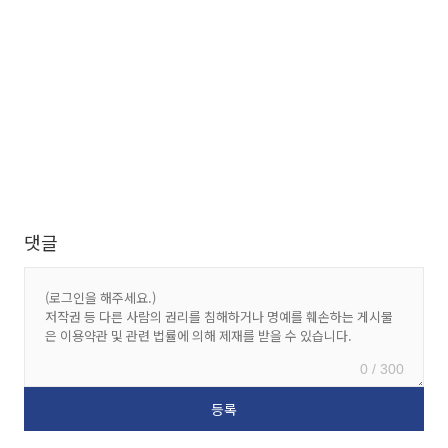
댓글
0 / 300